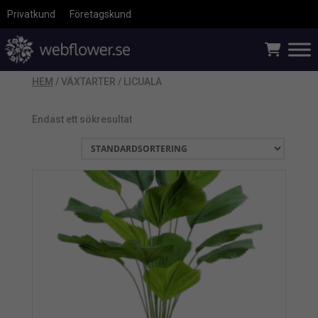
Privatkund
Företagskund
HEM
/ VÄXTARTER / LICUALA
Endast ett sökresultat