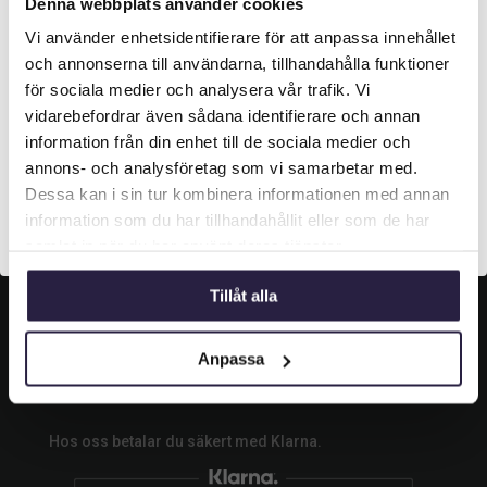
Grustagsgatan 13,
Denna webbplats använder cookies

254 64 Helsingborg
Vi använder enhetsidentifierare för att anpassa innehållet
Välkommen till Webflower
och annonserna till användarna, tillhandahålla funktioner

042-33 00 20
Vilken typ av kund är du? Du kan alltid justera ditt val
för sociala medier och analysera vår trafik. Vi
längst upp på sidan.
vidarebefordrar även sådana identifierare och annan

info@webflower.se
information från din enhet till de sociala medier och
Företagskund (exkl. moms)
annons- och analysföretag som vi samarbetar med.
SOCIALA MEDIER
Dessa kan i sin tur kombinera informationen med annan
information som du har tillhandahållit eller som de har
Privatkund (inkl. moms)
samlat in när du har använt deras tjänster.
Följ oss och gilla oss på sociala medier.
Tillåt alla
Anpassa
BETALA SÄKERT
Hos oss betalar du säkert med Klarna.