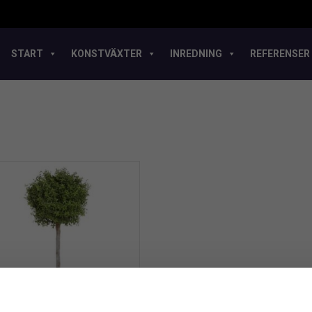
START
KONSTVÄXTER
INREDNING
REFERENSER