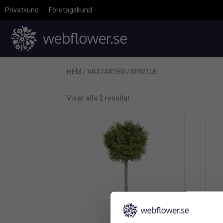
Privatkund
Företagskund
HEM
/ VÄXTARTER / MYRTLE
Visar alla 2 resultat