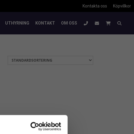
Kontakta oss
Köpvillkor
UTHYRNING
KONTAKT
OM OSS