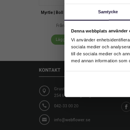
Samtycke
Myrtle | Boll på äkta trädstam grön
Myr
110 cm
2649
kr
Från:
Denna webbplats använder 
Lägg till i varukorg
Vi använder enhetsidentifierar
sociala medier och analysera 
till de sociala medier och a
med annan information som du 
KONTAKT
SOC
Grustagsgatan 13,
Följ

254 64 Helsingborg
medi

042-33 00 20

info@webflower.se