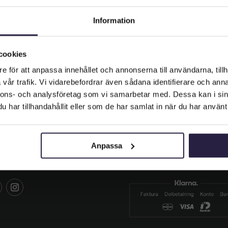
Information
tle | Konstgjord Boll på äkta
trädstam grön 80 cm
Välkommen till Webflower
1499
kr
Från:
Vilken typ av kund är du? Du kan alltid justera ditt val längst upp
cookies
på sidan.
Lägg till i varukorg
e för att anpassa innehållet och annonserna till användarna, tillh
vår trafik. Vi vidarebefordrar även sådana identifierare och anna
Företagskund (exkl. moms)
nnons- och analysföretag som vi samarbetar med. Dessa kan i sin
har tillhandahållit eller som de har samlat in när du har använt 
Privatkund (inkl. moms)
IALA MEDIER
BETALA SÄKERT
Anpassa
 oss och gilla oss på sociala
Hos oss betalar du säkert me
er.
Klarna.