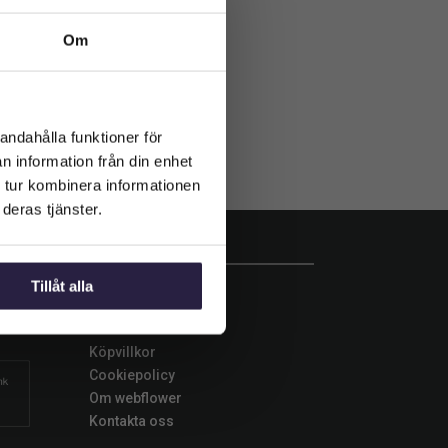
Om
andahålla funktioner för
n information från din enhet
 tur kombinera informationen
deras tjänster.
INFORMATION
Tillåt alla
d
Betalningsalternativ
Leverans
Köpvillkor
Cookiepolicy
Om webflower
Kontakta oss