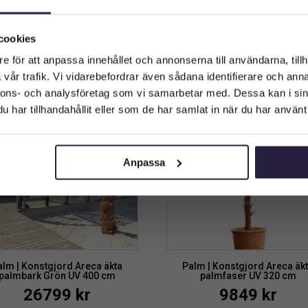
23199
kr
6199
kr
Välkommen till Webflower
Vilken typ av kund är du? Du kan alltid justera ditt val längst upp
cookies
Lägg till i varukorg
Lägg till i varukorg
på sidan.
e för att anpassa innehållet och annonserna till användarna, tillh
vår trafik. Vi vidarebefordrar även sådana identifierare och anna
Företagskund (exkl. moms)
nnons- och analysföretag som vi samarbetar med. Dessa kan i sin
har tillhandahållit eller som de har samlat in när du har använt 
Privatkund (inkl. moms)
Anpassa
alm | Konstgjord Areca äkta
Palm | Konstgjord Areca äk
palmbark Grön UV 400 cm
palmfaser UV 320 cm
26799
kr
9849
kr