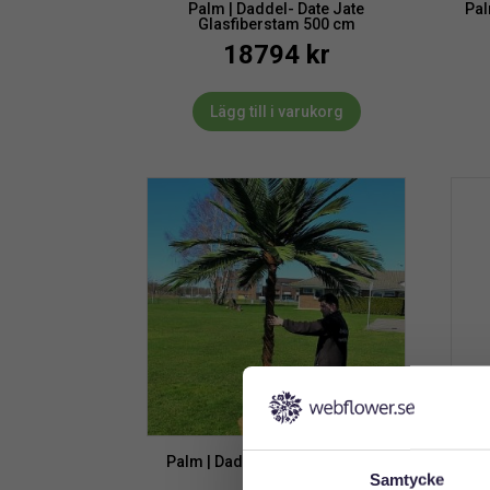
Palm | Daddel- Date Jate
Pal
Glasfiberstam 500 cm
18794
kr
Lägg till i varukorg
Palm | Dadelpalm Grön 320 cm
Palm
Samtycke