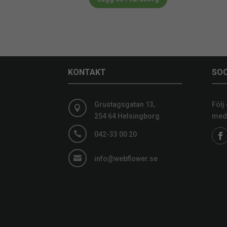
KONTAKT
SOC
Grustagsgatan 13,
Följ

254 64 Helsingborg
medi

042-33 00 20

info@webflower.se