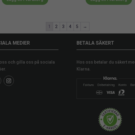
1
2
3
4
5
→
IALA MEDIER
BETALA SÄKERT
 oss och gilla oss på sociala
Hos oss betalar du säkert me
er.
Klarna.