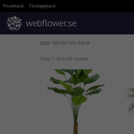
Privatkund
Företagskund
HEM
/ VÄXTARTER / PALM
Visar 1–20 av 97 resultat