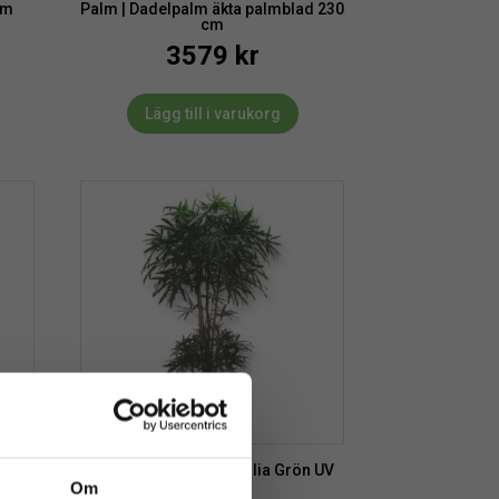
cm
Palm | Dadelpalm äkta palmblad 230
cm
3579
kr
Lägg till i varukorg
 UV
Palm | Konstgjord Aralia Grön UV
170 cm
Om