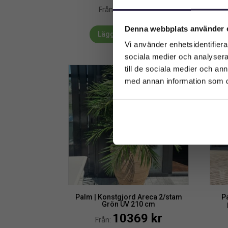
5999
kr
Från:
Denna webbplats använder 
Lägg till i varukorg
Vi använder enhetsidentifierar
sociala medier och analysera 
till de sociala medier och a
med annan information som du 
Palm | Konstgjord Areca 2/stam
P
Grön UV 210 cm
10369
kr
Från: