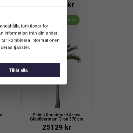
4249
kr
Från:
Lägg till i varukorg
andahålla funktioner för
n information från din enhet
 tur kombinera informationen
deras tjänster.
Tillåt alla
ta
Palm | Konstgjord Areca
Glasfiberstam Grön 370 cm
25129
kr