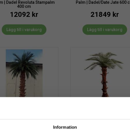
m | Dadel Revoluta Stampalm
Palm | Dadel/Date Jate 600 
400 cm
12092
kr
21849
kr
Lägg till i varukorg
Lägg till i varukorg
 | Date Dadel Washingtonia 400
Palm | Kanarie äkta palmbark
cm
240 cm
Information