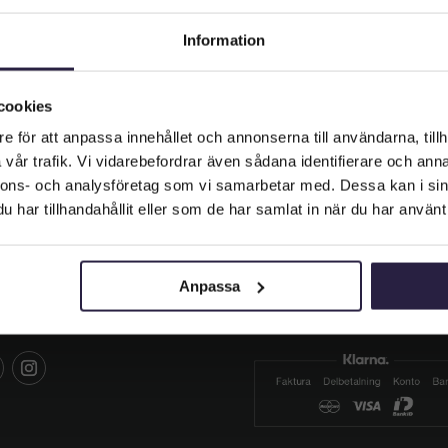
Information
Huvudkrans | Konstgjord
Midsommar ros 25 cm
Välkommen till Webflower
499
kr
Från:
Vilken typ av kund är du? Du kan alltid justera ditt val längst upp
cookies
på sidan.
Lägg till i varukorg
e för att anpassa innehållet och annonserna till användarna, tillh
vår trafik. Vi vidarebefordrar även sådana identifierare och anna
Företagskund (exkl. moms)
nnons- och analysföretag som vi samarbetar med. Dessa kan i sin
har tillhandahållit eller som de har samlat in när du har använt 
Privatkund (inkl. moms)
IALA MEDIER
BETALA SÄKERT
Anpassa
 oss och gilla oss på sociala
Hos oss betalar du säkert me
er.
Klarna.