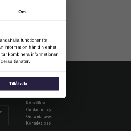
Om
andahålla funktioner för
n information från din enhet
 tur kombinera informationen
deras tjänster.
INFORMATION
Tillåt alla
d
Betalningsalternativ
Leverans
Köpvillkor
Cookiepolicy
Om webflower
Kontakta oss