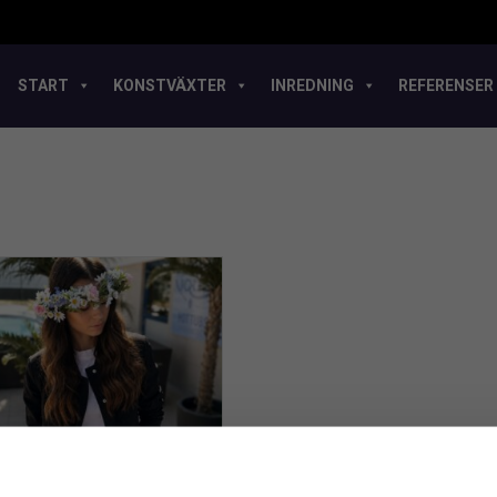
START
KONSTVÄXTER
INREDNING
REFERENSER