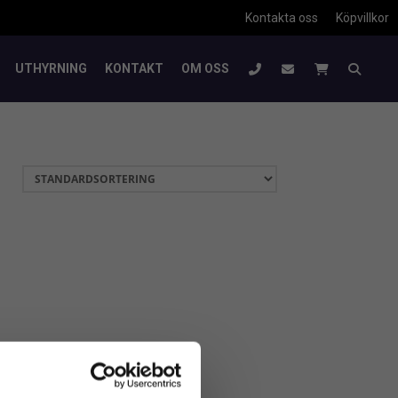
Kontakta oss
Köpvillkor
UTHYRNING
KONTAKT
OM OSS