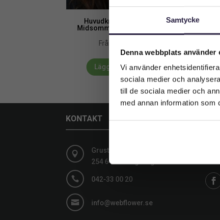
Samtycke
Huvudkrans | Konstgjord
Midsommar blåklocka 25 cm
499
kr
Från:
Denna webbplats använder 
Lägg till i varukorg
Vi använder enhetsidentifierar
sociala medier och analysera 
till de sociala medier och a
med annan information som du 
KONTAKT
SOC
Grustagsgatan 13,
Följ

254 64 Helsingborg
medi

042-33 00 20

info@webflower.se