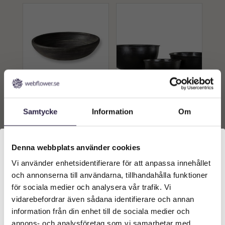
FAT | BAKU
Skål | Mattsvart Pokalskål
SVARTMELERAD SKÅL
Lycka S/3
Samtycke
Information
Om
45X9CM
1299
kr
479
kr
Från:
Från:
Denna webbplats använder cookies
Lägg till i
Lägg till i
Vi använder enhetsidentifierare för att anpassa innehållet
Välkommen till Webflower
varukorg
varukorg
och annonserna till användarna, tillhandahålla funktioner
Vilken typ av kund är du? Du kan alltid justera ditt val
för sociala medier och analysera vår trafik. Vi
längst upp på sidan.
vidarebefordrar även sådana identifierare och annan
information från din enhet till de sociala medier och
Företagskund (exkl. moms)
annons- och analysföretag som vi samarbetar med.