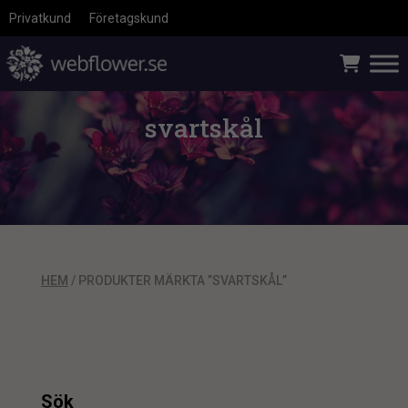
Privatkund
Företagskund
svartskål
HEM
/ PRODUKTER MÄRKTA ”SVARTSKÅL”
Sök