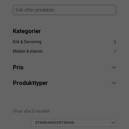
Kategorier
Kök & Servering
2
Möbler & Interiör
1
Pris
min.
max.
Produkttyper
Fat
1
Skål
1
Visar alla 2 resultat
min.
max.