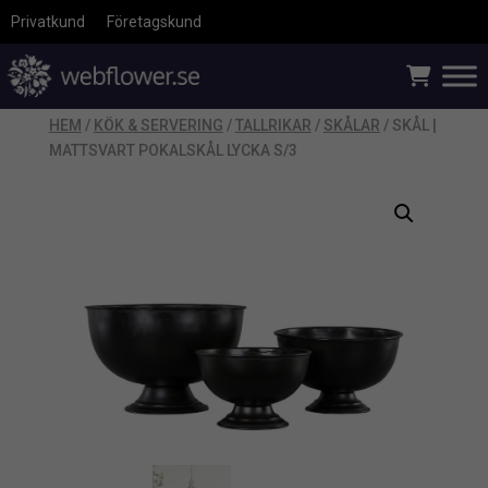
Privatkund
Företagskund
HEM
/
KÖK & SERVERING
/
TALLRIKAR
/
SKÅLAR
/ SKÅL |
MATTSVART POKALSKÅL LYCKA S/3