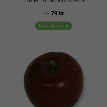
Plommon | Konstgjord Bordo 5 cm
79
kr
Från:
Lägg till i varukorg