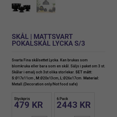
SKÅL | MATTSVART
POKALSKÅL LYCKA S/3
Svarta Fina skålsettet Lycka. Kan brukas som
blomkruka eller bara som en skål. Säljs i paket om 3 st.
Skålar i emalj och 3st olika storlekar.
SET mått
:
S:
Ø17x11cm ,
M:
Ø20x13cm,
L:
Ø26x17cm.
Material:
Metall.(Decoration only/Not food safe)
Styckpris
6 Pack
479
KR
2443
KR