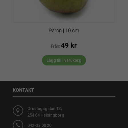
Päron | 10 cm
49
kr
Från:
Lägg till i varukorg
KONTAKT
Grustagsgatan 13,

254 64 Helsingborg

042-33 00 20