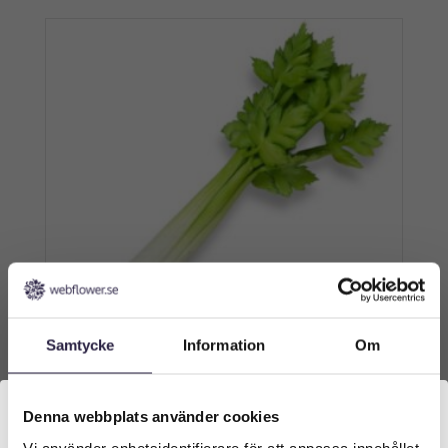
Samtycke
Information
Om
Selleri | Konstgjord grönsak 30cm
Denna webbplats använder cookies
Vi använder enhetsidentifierare för att anpassa innehållet