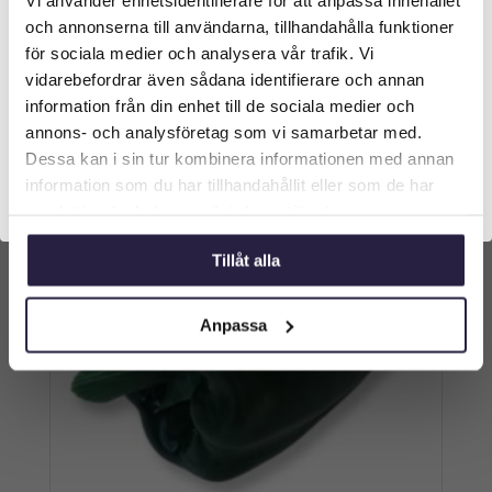
Välkommen till Webflower
189
kr
Från:
och annonserna till användarna, tillhandahålla funktioner
Vilken typ av kund är du? Du kan alltid justera ditt val
för sociala medier och analysera vår trafik. Vi
Lägg till i varukorg
längst upp på sidan.
vidarebefordrar även sådana identifierare och annan
information från din enhet till de sociala medier och
Företagskund (exkl. moms)
annons- och analysföretag som vi samarbetar med.
Dessa kan i sin tur kombinera informationen med annan
information som du har tillhandahållit eller som de har
Privatkund (inkl. moms)
samlat in när du har använt deras tjänster.
Tillåt alla
Anpassa