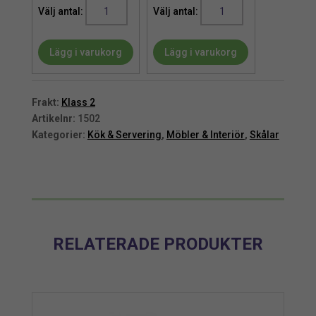
Skål
Skål
|
|
Mattsvart
Mattsvart
Lägg i varukorg
Lägg i varukorg
Pokalskål
Pokalskål
Lycka
Lycka
S/3
S/3
mängd
mängd
Frakt:
Klass 2
Artikelnr:
1502
Kategorier:
Kök & Servering
,
Möbler & Interiör
,
Skålar
RELATERADE PRODUKTER