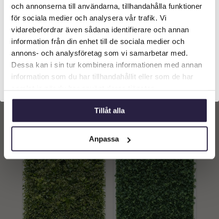
och annonserna till användarna, tillhandahålla funktioner
Vilken typ av kund är du? Du kan alltid justera ditt val
för sociala medier och analysera vår trafik. Vi
längst upp på sidan.
vidarebefordrar även sådana identifierare och annan
information från din enhet till de sociala medier och
Växtvägg | Gröna växter
Växtvägg | Konstgjord
Företagskund (exkl. moms)
annons- och analysföretag som vi samarbetar med.
med inslag av gräs 100
Fristående Skärmvägg-
cm
Avdelare H200cm
Dessa kan i sin tur kombinera informationen med annan
B240cm
3529
kr
66989
kr
information som du har tillhandahållit eller som de har
Privatkund (inkl. moms)
samlat in när du har använt deras tjänster.
Lägg till i
Lägg till i
Tillåt alla
varukorg
varukorg
Anpassa