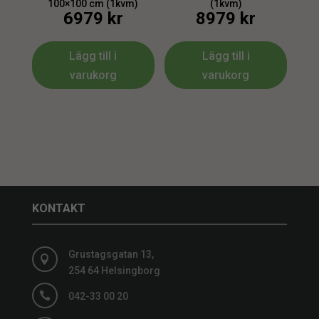
100×100 cm (1kvm)
(1kvm)
6979
kr
8979
kr
Lägg till i
Lägg till i
varukorg
varukorg
KONTAKT
Grustagsgatan 13,

254 64 Helsingborg

042-33 00 20