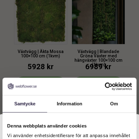
Växtvägg | Äkta Mossa
Växtvägg | Blandade
100×100 cm (1kvm)
Gröna Växter med
hängväxter 100×100 cm
(1kvm)
5928
kr
6989
kr
Lägg till i
Lägg till i
varukorg
varukorg
Samtycke
Information
Om
Denna webbplats använder cookies
Vi använder enhetsidentifierare för att anpassa innehållet
Välkommen till Webflower