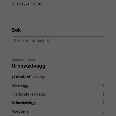
dina väggar nytt liv.
Sök
Underkategori
Grönväxtvägg
gå tillbaka till
Växtvägg
Blomvägg
9
Fristående växtvägg
1
Grönväxtvägg
8
Mosstavla
5