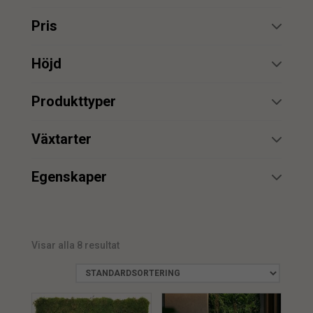
Pris
min.
max.
Höjd
min.
max.
Produkttyper
växtvägg
1
min.
max.
Växtarter
Växtvägg
7
min.
max.
Egenskaper
UV
1
Visar alla 8 resultat