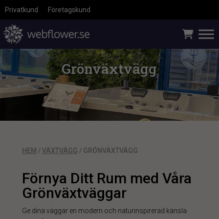
Privatkund
Företagskund
Grönväxtvägg
HEM
/
VÄXTVÄGG
/ GRÖNVÄXTVÄGG
Förnya Ditt Rum med Våra
Grönväxtväggar
Ge dina väggar en modern och naturinspirerad känsla