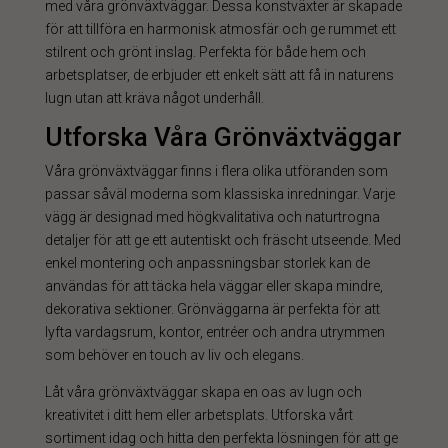
med våra grönväxtväggar. Dessa konstväxter är skapade
för att tillföra en harmonisk atmosfär och ge rummet ett
stilrent och grönt inslag. Perfekta för både hem och
arbetsplatser, de erbjuder ett enkelt sätt att få in naturens
lugn utan att kräva något underhåll.
Utforska Våra Grönväxtväggar
Våra grönväxtväggar finns i flera olika utföranden som
passar såväl moderna som klassiska inredningar. Varje
vägg är designad med högkvalitativa och naturtrogna
detaljer för att ge ett autentiskt och fräscht utseende. Med
enkel montering och anpassningsbar storlek kan de
användas för att täcka hela väggar eller skapa mindre,
dekorativa sektioner. Grönväggarna är perfekta för att
lyfta vardagsrum, kontor, entréer och andra utrymmen
som behöver en touch av liv och elegans.
Låt våra grönväxtväggar skapa en oas av lugn och
kreativitet i ditt hem eller arbetsplats. Utforska vårt
sortiment idag och hitta den perfekta lösningen för att ge