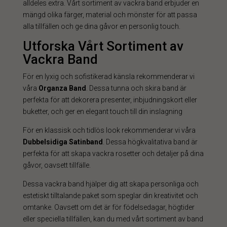
alldeles extra. Vårt sortiment av vackra band erbjuder en
mängd olika färger, material och mönster för att passa
alla tillfällen och ge dina gåvor en personlig touch.
Utforska Vårt Sortiment av
Vackra Band
För en lyxig och sofistikerad känsla rekommenderar vi
våra
Organza Band
. Dessa tunna och skira band är
perfekta för att dekorera presenter, inbjudningskort eller
buketter, och ger en elegant touch till din inslagning
För en klassisk och tidlös look rekommenderar vi våra
Dubbelsidiga Satinband
. Dessa högkvalitativa band är
perfekta för att skapa vackra rosetter och detaljer på dina
gåvor, oavsett tillfälle.
Dessa vackra band hjälper dig att skapa personliga och
estetiskt tilltalande paket som speglar din kreativitet och
omtanke. Oavsett om det är för födelsedagar, högtider
eller speciella tillfällen, kan du med vårt sortiment av band