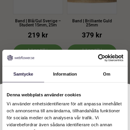
Band | Blå/Gul Sverige –
Band | Brilliante Guld
Student 15mm, 25m
25mm
219
kr
379
kr
Lägg till i
Lägg till i
varukorg
varukorg
Samtycke
Information
Om
Denna webbplats använder cookies
Vi använder enhetsidentifierare för att anpassa innehållet
Välkommen till Webflower
och annonserna till användarna, tillhandahålla funktioner
Vilken typ av kund är du? Du kan alltid justera ditt val
för sociala medier och analysera vår trafik. Vi
längst upp på sidan.
vidarebefordrar även sådana identifierare och annan