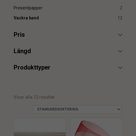
Presentpapper
2
Vackra band
12
Pris
min.
max.
Längd
min.
max.
Produkttyper
Band
9
min.
max.
Presentband
1
Visar alla 12 resultat
Presentband/bandstrimlare
min.
max.
1