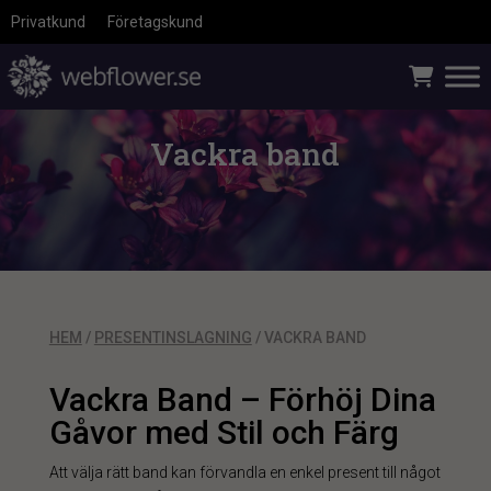
Privatkund
Företagskund
Vackra band
HEM
/
PRESENTINSLAGNING
/ VACKRA BAND
Vackra Band – Förhöj Dina
Gåvor med Stil och Färg
Att välja rätt band kan förvandla en enkel present till något