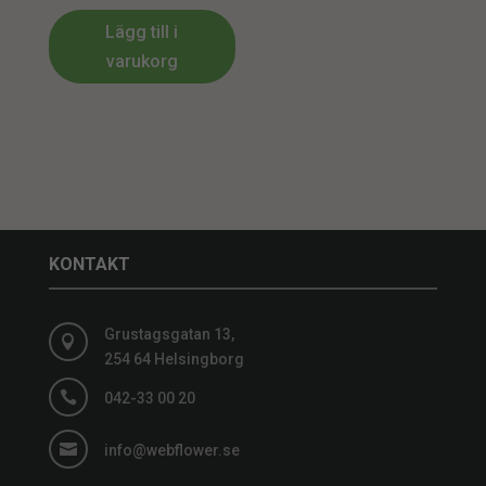
Lägg till i
varukorg
KONTAKT
Grustagsgatan 13,

254 64 Helsingborg

042-33 00 20

info@webflower.se