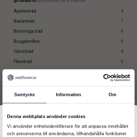
gå tillbaka till
Blommande träd & fruktträd
Apelsinträd
4
Bananträd
1
Blommiga träd
9
Bougainvillea
5
Citronträd
4
Fikonträd
2
Körsbärsträd
26
Vinranka
1
mer
(
4
)
Samtycke
Information
Om
Pris
Denna webbplats använder cookies
min.
max.
Växtarter
Vi använder enhetsidentifierare för att anpassa innehållet
Välkommen till Webflower
och annonserna till användarna, tillhandahålla funktioner
Vinstam
1