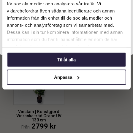
Vilken typ av kund är du? Du kan alltid justera ditt val
för sociala medier och analysera vår trafik. Vi
Egenskaper
längst upp på sidan.
vidarebefordrar även sådana identifierare och annan
UV
1
information från din enhet till de sociala medier och
min.
max.
Företagskund (exkl. moms)
annons- och analysföretag som vi samarbetar med.
Dessa kan i sin tur kombinera informationen med annan
Endast ett sökresultat
information som du har tillhandahållit eller som de har
Privatkund (inkl. moms)
samlat in när du har använt deras tjänster.
Tillåt alla
Anpassa
Vinstam | Konstgjord
Vinranka träd Grape UV
130 cm
2799
kr
Från: