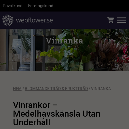
Privatkund
Företagskund
Vinranka
HEM
/
BLOMMANDE TRÄD & FRUKTTRÄD
/ VINRANKA
Vinrankor –
Medelhavskänsla Utan
Underhåll