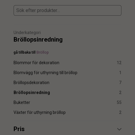
Underkategori
Bröllopsinredning
gå tillbaka till
Bröllop
Blommor för dekoration
12
Blomvägg för uthyrning till bröllop
1
Bröllopsdekoration
7
Bröllopsinredning
2
Buketter
55
Växter för uthyrning bröllop
2
Pris