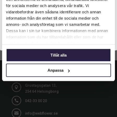
Vilken typ av kund är du? Du kan alltid justera ditt val
för sociala medier och analysera vår trafik. Vi
längst upp på sidan.
vidarebefordrar även sådana identifierare och annan
Lägg till i
Lägg till i
information från din enhet till de sociala medier och
varukorg
varukorg
Företagskund (exkl. moms)
annons- och analysföretag som vi samarbetar med.
Dessa kan i sin tur kombinera informationen med annan
information som du har tillhandahållit eller som de har
Privatkund (inkl. moms)
samlat in när du har använt deras tjänster.
Tillåt alla
KONTAKT
Anpassa
Grustagsgatan 13,

254 64 Helsingborg

042-33 00 20

info@webflower.se