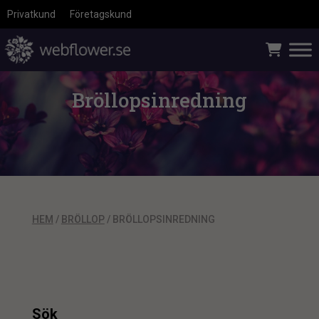
Privatkund
Företagskund
Bröllopsinredning
HEM
/
BRÖLLOP
/ BRÖLLOPSINREDNING
Sök