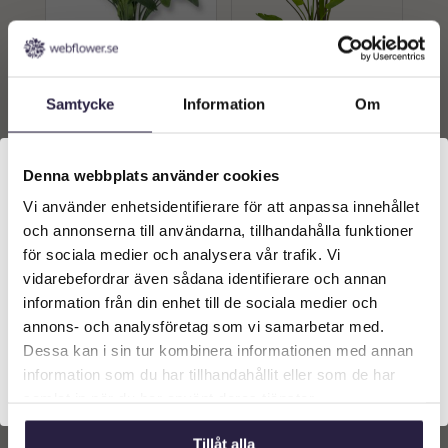
Strelitzia | Konstgjord
Strelitzia | Konstgjord
Samtycke
Information
Om
Bedar Grön UV 160 cm
Nicolai Grön 180 cm
5339
kr
4389
kr
Från:
Denna webbplats använder cookies
Lägg till i
Lägg till i
Vi använder enhetsidentifierare för att anpassa innehållet
Välkommen till Webflower
varukorg
varukorg
och annonserna till användarna, tillhandahålla funktioner
Vilken typ av kund är du? Du kan alltid justera ditt val
för sociala medier och analysera vår trafik. Vi
längst upp på sidan.
vidarebefordrar även sådana identifierare och annan
information från din enhet till de sociala medier och
Företagskund (exkl. moms)
annons- och analysföretag som vi samarbetar med.
Dessa kan i sin tur kombinera informationen med annan
information som du har tillhandahållit eller som de har
Privatkund (inkl. moms)
samlat in när du har använt deras tjänster.
Tillåt alla