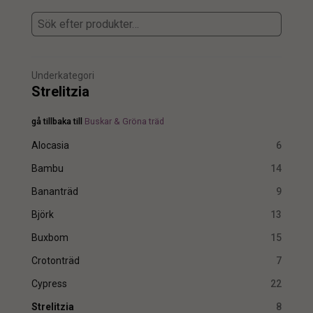
Underkategori
Strelitzia
gå tillbaka till
Buskar & Gröna träd
Alocasia
6
Bambu
14
Bananträd
9
Björk
13
Buxbom
15
Crotonträd
7
Cypress
22
Strelitzia
8