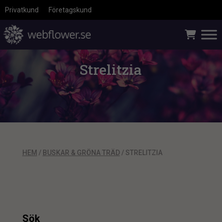
Privatkund
Företagskund
Strelitzia
HEM
/
BUSKAR & GRÖNA TRÄD
/ STRELITZIA
Sök