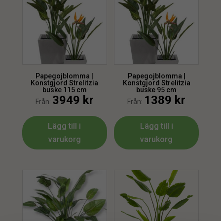
Papegojblomma |
Papegojblomma |
Konstgjord Strelitzia
Konstgjord Strelitzia
buske 115 cm
buske 95 cm
3949
kr
1389
kr
Från:
Från:
Lägg till i
Lägg till i
varukorg
varukorg