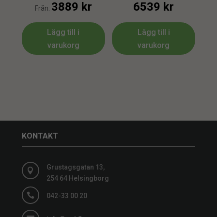
3889
kr
6539
kr
Från:
Lägg till i
Lägg till i
varukorg
varukorg
KONTAKT
Grustagsgatan 13,

254 64 Helsingborg

042-33 00 20