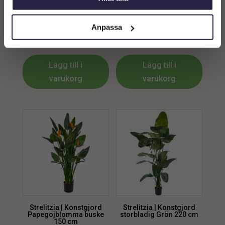
Strelitzia | Konstgjord
Strelitzia | Konstgjord
Nicolai grön 230 cm
Nicolai grön 235 cm
Anpassa
3999
kr
4299
kr
Lägg till i
Lägg till i
varukorg
varukorg
Strelitzia | Konstgjord
Strelitzia | Konstgjord
Papegojblomma buske
storbladig Grön 220 cm
150 cm