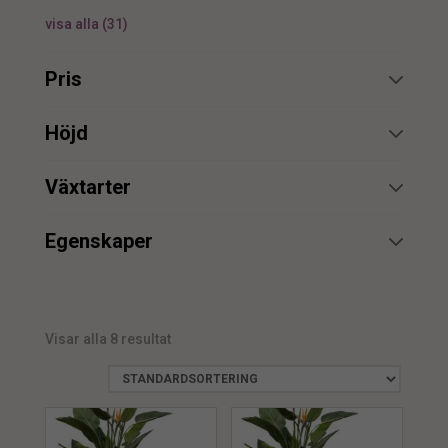
visa alla
(
31
)
Pris
min.
max.
Höjd
min.
max.
Växtarter
Papegojblomma
3
min.
max.
Egenskaper
Strelitzia
5
Brandskyddsmedel
1
min.
max.
UV
2
Visar alla 8 resultat