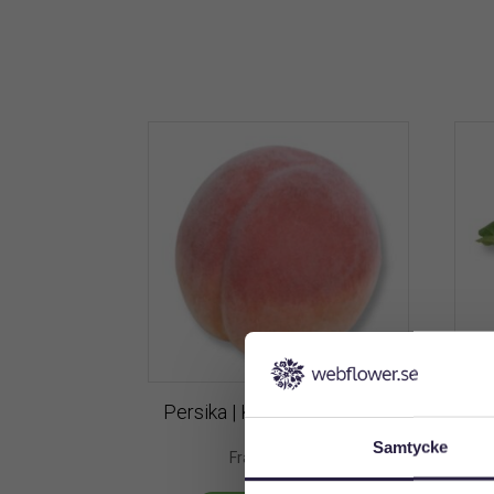
Persika | Konstgjord frukt 8
Chil
cm
Samtycke
69
kr
Från: