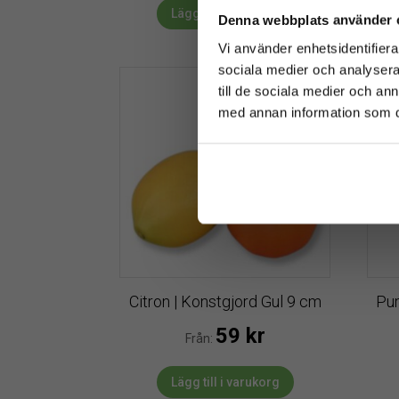
Lägg till i varukorg
Denna webbplats använder 
Vi använder enhetsidentifierar
sociala medier och analysera 
till de sociala medier och a
med annan information som du 
Citron | Konstgjord Gul 9 cm
Pum
59
kr
Från:
Lägg till i varukorg