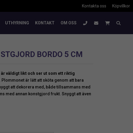
Kontakta oss
Köpvillkor
UTHYRNING
KONTAKT
OM OSS
STGJORD BORDO 5 CM
 väldigt likt och ser ut som ett riktig
 Plommonet är lätt att sköta genom att bara
 Snyggt att dekorera med, både tillsammans med
ns med annan konstgjord frukt. Snyggt att även