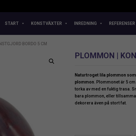
START
KONSTVÄXTER
INREDNING
REFERENSER
ONSTGJORD BORDO 5 CM
PLOMMON | KON
Naturtroget lila plommon som är
plommon
. Plommonet är 5 cm.
torka av med en fuktig trasa.
bara plommon, eller tillsamma
dekorera även på stort fat.