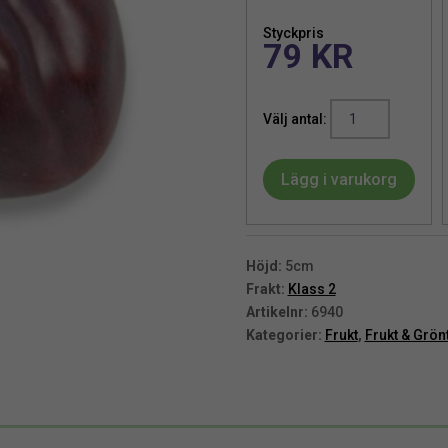
Styckpris
79
KR
Plommon
|
Konstgjord
Lägg i varukorg
Bordo
5
cm
mängd
Höjd:
5cm
Frakt:
Klass 2
Artikelnr:
6940
Kategorier:
Frukt
,
Frukt & Grön