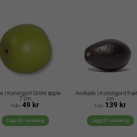
e | Konstgjort Grönt äpple
Avokado | Konstgjord fruk
7 cm
cm
49
kr
139
kr
Från:
Från:
Lägg till i varukorg
Lägg till i varukorg