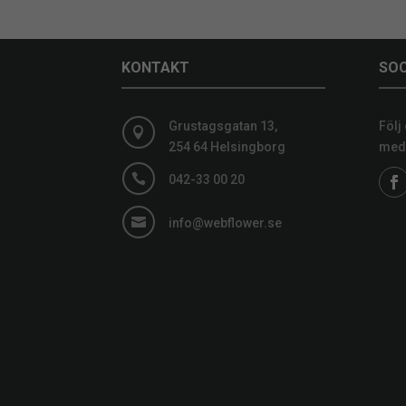
KONTAKT
SOC
Grustagsgatan 13,
Följ

254 64 Helsingborg
medi

042-33 00 20

info@webflower.se