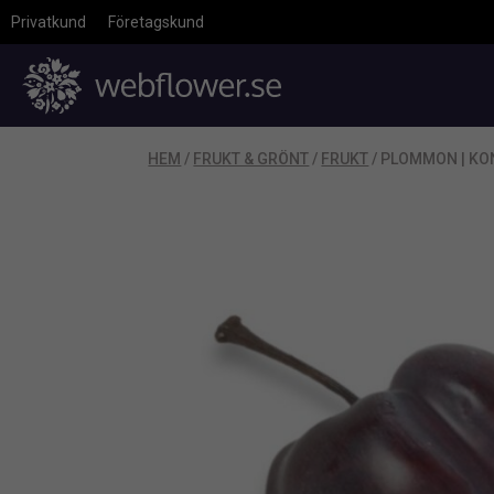
Privatkund
Företagskund
HEM
/
FRUKT & GRÖNT
/
FRUKT
/ PLOMMON | K