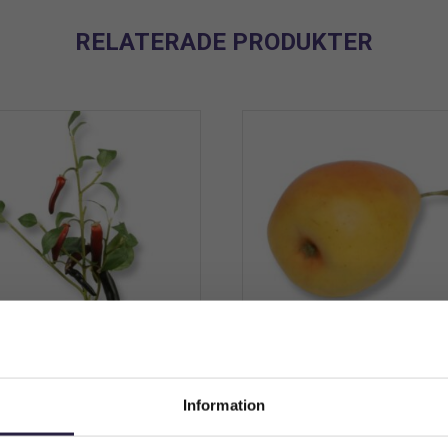
RELATERADE PRODUKTER
likvist | Konstgjord krydda
Päron | Bartlett 10 cm —
50 cm
pack
Information
299
kr
869
kr
Från:
Välkommen till Webflower