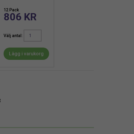
12 Pack
806
KR
Plommon
|
Konstgjord
Lägg i varukorg
Bordo
5
cm
mängd
t