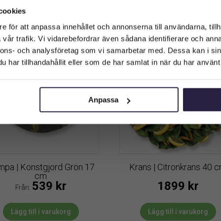
Vilken typ av kund är du? Du kan alltid justera ditt val längst upp
Lägg till i varukorg
Lägg till i varukorg
cookies
på sidan.
e för att anpassa innehållet och annonserna till användarna, tillh
vår trafik. Vi vidarebefordrar även sådana identifierare och anna
Företagskund (exkl. moms)
nnons- och analysföretag som vi samarbetar med. Dessa kan i sin
har tillhandahållit eller som de har samlat in när du har använt 
Privatkund (inkl. moms)
Anpassa
pa | Konstgjord Grön 17
Krans | Citronkrans 40 
cm
539
kr
1899
kr
Från:
Lägg till i varukorg
Lägg till i varukorg