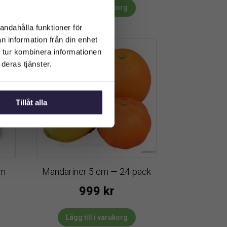
Lägg till i varukorg
andahålla funktioner för
n information från din enhet
 tur kombinera informationen
deras tjänster.
Tillåt alla
cm
Mandariner 5 cm — 24-pack
999
kr
Lägg till i varukorg