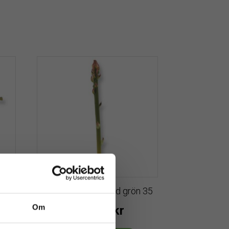
 6-
Sparris | Konstgjord grön 35
cm
Om
109
kr
Från: