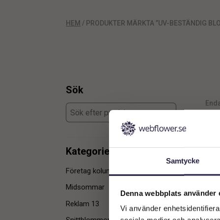
HEM
/ PRODUKTER MÄRKTA ”UV-BESTÄNDIG BL
Sök
Enda
Kategorier
Samtycke
Företag kolumn 3
1
Midsommar
1
Denna webbplats använder 
Reklam 13
1
Vi använder enhetsidentifierar