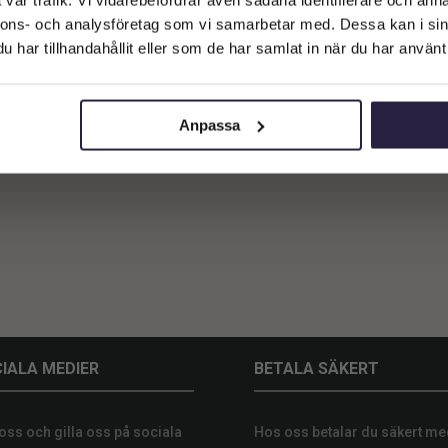
vår trafik. Vi vidarebefordrar även sådana identifierare och anna
Företagskund (exkl. moms)
nnons- och analysföretag som vi samarbetar med. Dessa kan i sin
har tillhandahållit eller som de har samlat in när du har använt 
llmo | Konstgjord Snittblomma
Privatkund (inkl. moms)
Röd UV 52 cm
79
kr
Från:
Anpassa
Lägg till i varukorg
IALA MEDIER
BETALA SÄKERT
 oss och gilla oss på sociala
Hos oss betalar du säkert me