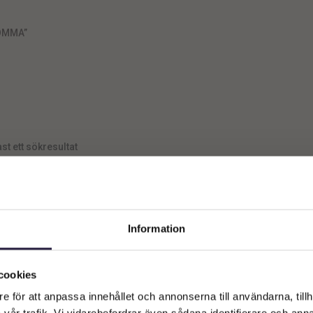
OMMA”
st ett sökresultat
Information
Välkommen till Webflower
Vilken typ av kund är du? Du kan alltid justera ditt val längst upp
cookies
på sidan.
e för att anpassa innehållet och annonserna till användarna, tillh