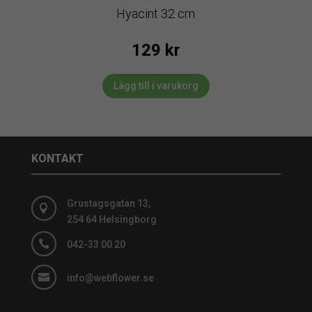
Hyacint 32 cm
129
kr
Lägg till i varukorg
KONTAKT
Grustagsgatan 13,

254 64 Helsingborg

042-33 00 20

info@webflower.se