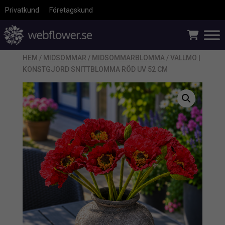
Privatkund
Företagskund
HEM
/
MIDSOMMAR
/
MIDSOMMARBLOMMA
/ VALLMO |
KONSTGJORD SNITTBLOMMA RÖD UV 52 CM