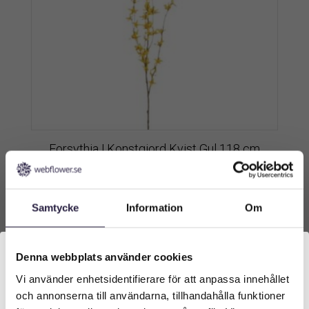
Forsythia | Konstgjord Kvist Gul 118 cm
279
kr
Från:
Samtycke
Information
Om
Lägg till i varukorg
Denna webbplats använder cookies
Vi använder enhetsidentifierare för att anpassa innehållet
Välkommen till Webflower
och annonserna till användarna, tillhandahålla funktioner
Vilken typ av kund är du? Du kan alltid justera ditt val