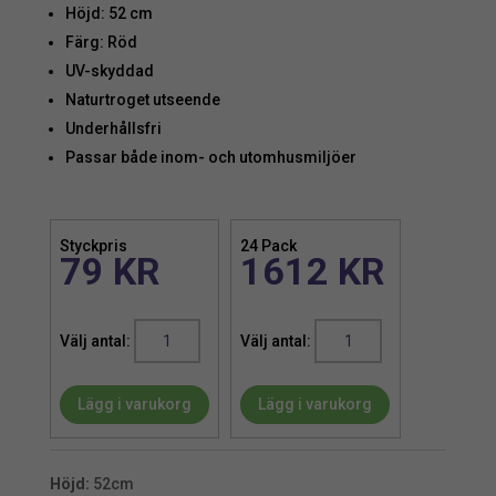
Höjd: 52 cm
Färg: Röd
UV-skyddad
Naturtroget utseende
Underhållsfri
Passar både inom- och utomhusmiljöer
Styckpris
24 Pack
79
KR
1612
KR
Vallmo
Vallmo
|
|
Konstgjord
Konstgjord
Lägg i varukorg
Lägg i varukorg
Snittblomma
Snittblomma
Röd
Röd
UV
UV
52
52
Höjd:
52cm