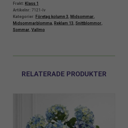
cm
cm
Frakt:
Klass 1
mängd
mängd
Artikelnr:
7121-lv
Kategorier:
Företag kolumn 3
,
Midsommar
,
Midsommarblomma
,
Reklam 13
,
Snittblommor
,
Sommar
,
Vallmo
RELATERADE PRODUKTER