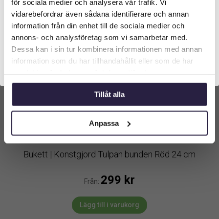
för sociala medier och analysera vår trafik. Vi
längst upp på sidan.
vidarebefordrar även sådana identifierare och annan
information från din enhet till de sociala medier och
Företagskund (exkl. moms)
annons- och analysföretag som vi samarbetar med.
Dessa kan i sin tur kombinera informationen med annan
information som du har tillhandahållit eller som de har
Privatkund (inkl. moms)
samlat in när du har använt deras tjänster.
Tillåt alla
Anpassa
Bukett | Konstgjord Tulpan bunden Röd 24 cm
299
kr
Från:
Lägg till i varukorg