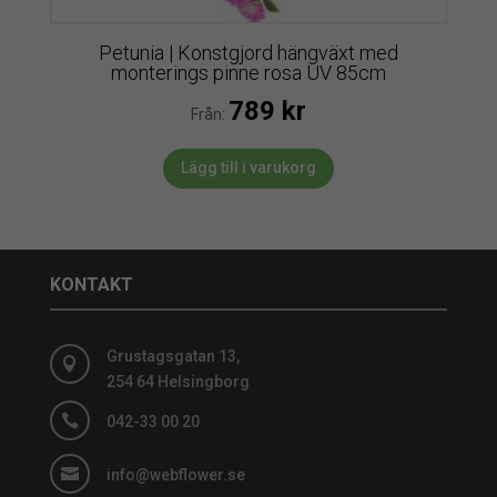
Petunia | Konstgjord hängväxt med
monterings pinne rosa UV 85cm
789
kr
Från:
Lägg till i varukorg
KONTAKT
Grustagsgatan 13,

254 64 Helsingborg

042-33 00 20

info@webflower.se