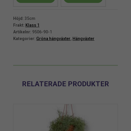
cm
cm
mängd
mängd
Höjd:
35cm
Frakt:
Klass 1
Artikelnr:
9506-90-1
Kategorier:
Gröna hängväxter
,
Hängväxter
RELATERADE PRODUKTER