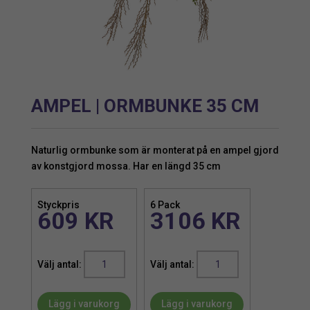
AMPEL | ORMBUNKE 35 CM
Naturlig ormbunke som är monterat på en ampel gjord
av konstgjord mossa. Har en längd 35 cm
Styckpris
6 Pack
609
KR
3106
KR
Ampel
Ampel
|
|
Ormbunke
Ormbunke
Lägg i varukorg
Lägg i varukorg
35
35