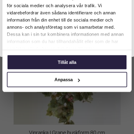
Vilken typ av kund är du? Du kan alltid justera ditt val
för sociala medier och analysera vår trafik. Vi
längst upp på sidan.
vidarebefordrar även sådana identifierare och annan
information från din enhet till de sociala medier och
Företagskund (exkl. moms)
annons- och analysföretag som vi samarbetar med.
Dessa kan i sin tur kombinera informationen med annan
information som du har tillhandahållit eller som de har
Privatkund (inkl. moms)
samlat in när du har använt deras tjänster.
Tillåt alla
Anpassa
Vinranka | Grape buskform 80 cm