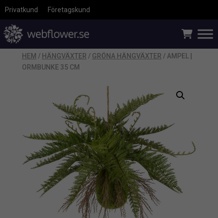
Privatkund
Företagskund
HEM
/
HÄNGVÄXTER
/
GRÖNA HÄNGVÄXTER
/ AMPEL |
ORMBUNKE 35 CM