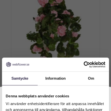
Samtycke
Information
Om
Pelargon | Konstgjord hängpelargon rosa 65
cm
Denna webbplats använder cookies
589
kr
Från:
Vi använder enhetsidentifierare för att anpassa innehållet
Välkommen till Webflower
och annonserna till användarna, tillhandahålla funktioner
Lägg till i varukorg