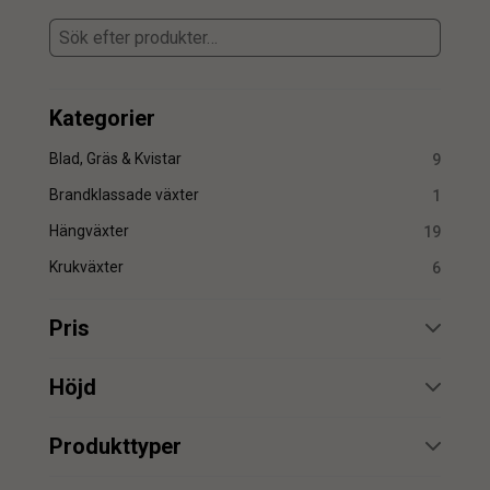
Kategorier
Blad, Gräs & Kvistar
9
Brandklassade växter
1
Hängväxter
19
Krukväxter
6
Pris
min.
max.
Höjd
min.
max.
Produkttyper
Ampel
4