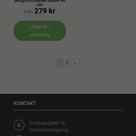
skogsormbunke buske 40
cm
279
kr
Från:
Lägg till i
varukorg
1
2
→
KONTAKT
Grustagsgatan 13,

254 64 Helsingborg