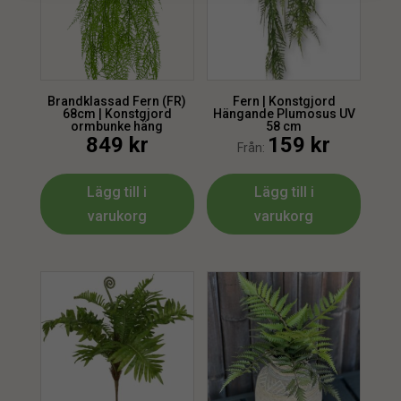
Brandklassad Fern (FR)
Fern | Konstgjord
68cm | Konstgjord
Hängande Plumosus UV
ormbunke häng
58 cm
849
kr
159
kr
Från:
Lägg till i
Lägg till i
varukorg
varukorg