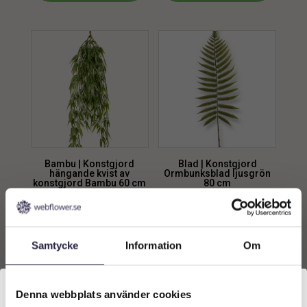
Bambu | Konstgjord
Blad | Konstgjord
hängande kvist av
Ormbunksblad ljusgrön
konstgjord Bambu 60 cm
80 cm
249
kr
59
kr
Från:
Lägg till i
Lägg till i
Samtycke
Information
Om
varukorg
varukorg
Denna webbplats använder cookies