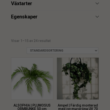
min.
max.
Växtarter
Girlang
1
Alsophia
1
Kvist
min.
max.
1
Egenskaper
Bambu
1
Brandskyddsmedel
1
Blad
3
UV
5
Fern
6
Visar 1–15 av 24 resultat
Ormbunke
4
ALSOPHIA | PLUMOSUS
Ampel | Färdig monterad
ORMBUNKE 50 cm
med ivy murgröna UV 70