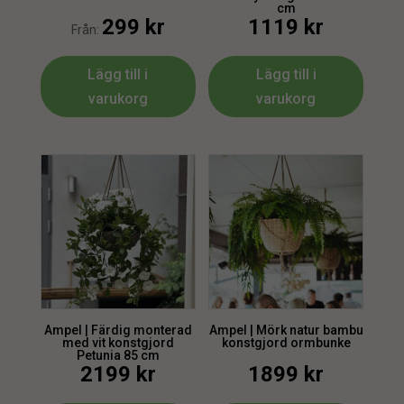
cm
299
kr
1119
kr
Från:
Lägg till i
Lägg till i
varukorg
varukorg
Ampel | Färdig monterad
Ampel | Mörk natur bambu
med vit konstgjord
konstgjord ormbunke
Petunia 85 cm
2199
kr
1899
kr