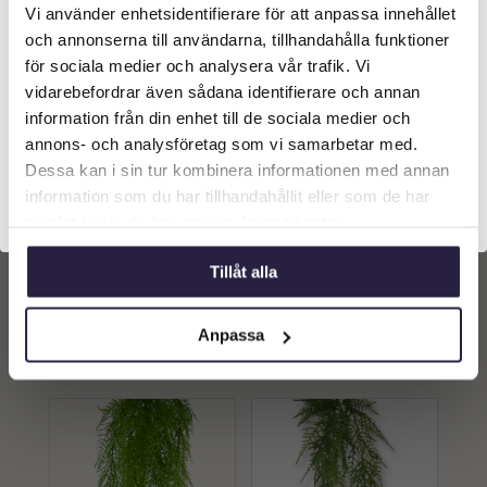
Vi använder enhetsidentifierare för att anpassa innehållet
Välkommen till Webflower
och annonserna till användarna, tillhandahålla funktioner
Vilken typ av kund är du? Du kan alltid justera ditt val
för sociala medier och analysera vår trafik. Vi
längst upp på sidan.
vidarebefordrar även sådana identifierare och annan
information från din enhet till de sociala medier och
Företagskund (exkl. moms)
annons- och analysföretag som vi samarbetar med.
Dessa kan i sin tur kombinera informationen med annan
Blad | Konstgjort
Blad | Konstgjort
information som du har tillhandahållit eller som de har
Privatkund (inkl. moms)
Ormbunksblad Brungrön
Ormbunksblad ljusgrön
samlat in när du har använt deras tjänster.
47 cm
90 cm
59
kr
179
kr
Från:
Tillåt alla
Lägg till i
Lägg till i
varukorg
varukorg
Anpassa