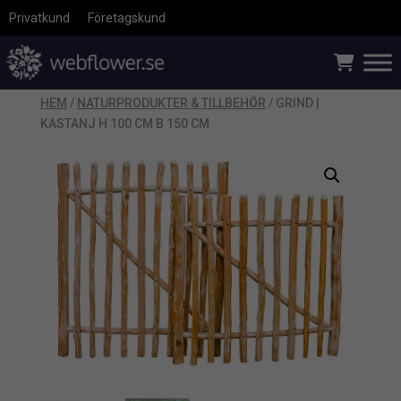
Privatkund
Företagskund
HEM
/
NATURPRODUKTER & TILLBEHÖR
/ GRIND |
KASTANJ H 100 CM B 150 CM