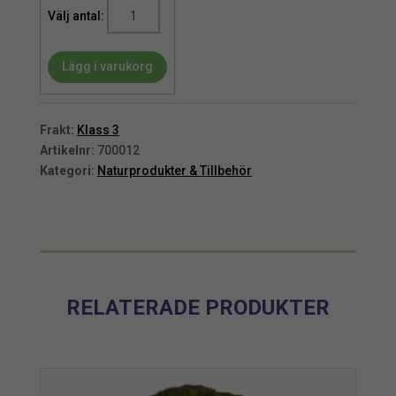
Grind
|
Kastanj
Lägg i varukorg
H
100
cm
B
Frakt:
Klass 3
150
Artikelnr:
700012
cm
Kategori:
Naturprodukter & Tillbehör
mängd
RELATERADE PRODUKTER