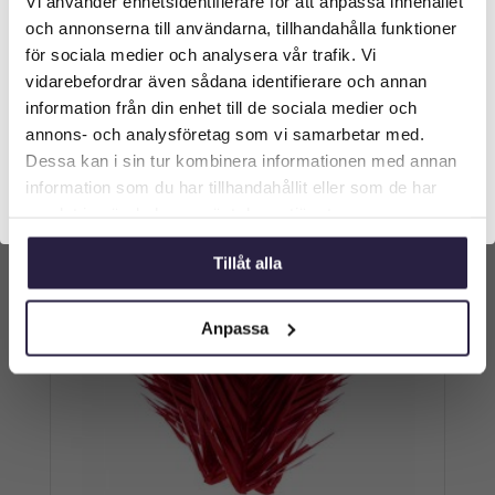
Vi använder enhetsidentifierare för att anpassa innehållet
Välkommen till Webflower
459
kr
Från:
och annonserna till användarna, tillhandahålla funktioner
Vilken typ av kund är du? Du kan alltid justera ditt val
för sociala medier och analysera vår trafik. Vi
längst upp på sidan.
Lägg till i varukorg
vidarebefordrar även sådana identifierare och annan
information från din enhet till de sociala medier och
Företagskund (exkl. moms)
annons- och analysföretag som vi samarbetar med.
Dessa kan i sin tur kombinera informationen med annan
information som du har tillhandahållit eller som de har
Privatkund (inkl. moms)
samlat in när du har använt deras tjänster.
Tillåt alla
Anpassa