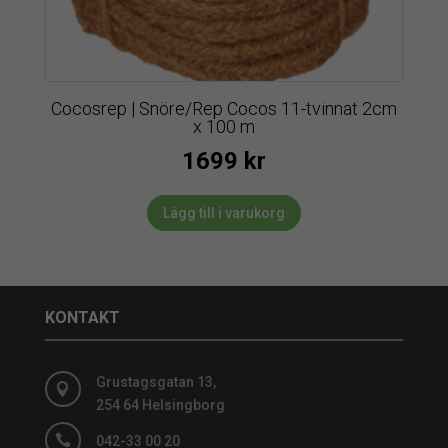
Cocosrep | Snöre/Rep Cocos 11-tvinnat 2cm
x 100 m
1699
kr
Lägg till i varukorg
KONTAKT
Grustagsgatan 13,

254 64 Helsingborg

042-33 00 20