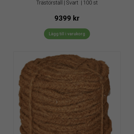
Trästörställ | Svart | 100 st
9399
kr
Lägg till i varukorg