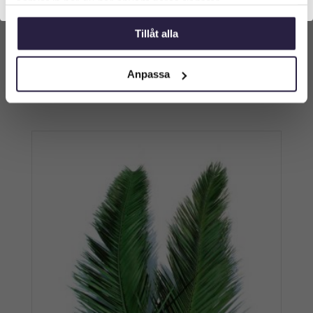
samlat in när du har använt deras tjänster.
Vindskydd | Pil 90 cm
Tillåt alla
549
kr
Anpassa
Lägg till i varukorg