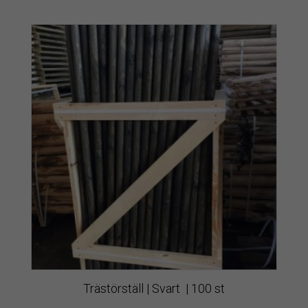
Trästörställ | Svart | 100 st