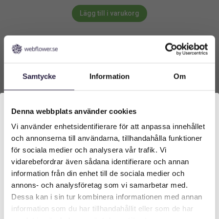
Lägg till i varukorg
Samtycke
Information
Om
Denna webbplats använder cookies
Vi använder enhetsidentifierare för att anpassa innehållet
Välkommen till Webflower
och annonserna till användarna, tillhandahålla funktioner
Vilken typ av kund är du? Du kan alltid justera ditt val
för sociala medier och analysera vår trafik. Vi
längst upp på sidan.
vidarebefordrar även sådana identifierare och annan
information från din enhet till de sociala medier och
Företagskund (exkl. moms)
annons- och analysföretag som vi samarbetar med.
Dessa kan i sin tur kombinera informationen med annan
information som du har tillhandahållit eller som de har
Privatkund (inkl. moms)