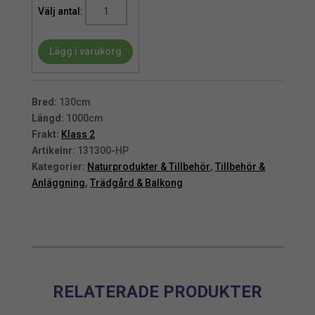
Juteväv
|
Skuggväv
Lägg i varukorg
växtskydd
eller
dekoration
1,3m
Bred:
130cm
x
Längd:
1000cm
100m
Frakt:
Klass 2
mängd
Artikelnr:
131300-HP
Kategorier:
Naturprodukter & Tillbehör
,
Tillbehör &
Anläggning
,
Trädgård & Balkong
RELATERADE PRODUKTER