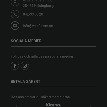
Grustagsgatan 13,

254 64 Helsingborg

042-33 00 20

info@webflower.se
SOCIALA MEDIER
Följ oss och gilla oss på sociala medier.
BETALA SÄKERT
Hos oss betalar du säkert med Klarna.