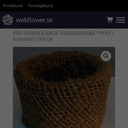
Privatkund
Företagskund
HEM
/
KRUKOR & URNOR
/
KOKOSREPKRUKA
/ KRUKA |
KOKOSNÄT 37X33CM