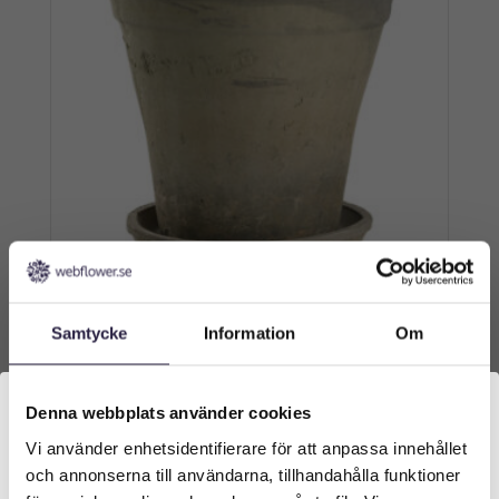
Samtycke
Information
Om
Kruka | Lerkruka 28 cm
449
kr
Denna webbplats använder cookies
Vi använder enhetsidentifierare för att anpassa innehållet
Välkommen till Webflower
Lägg till i varukorg
och annonserna till användarna, tillhandahålla funktioner
Vilken typ av kund är du? Du kan alltid justera ditt val