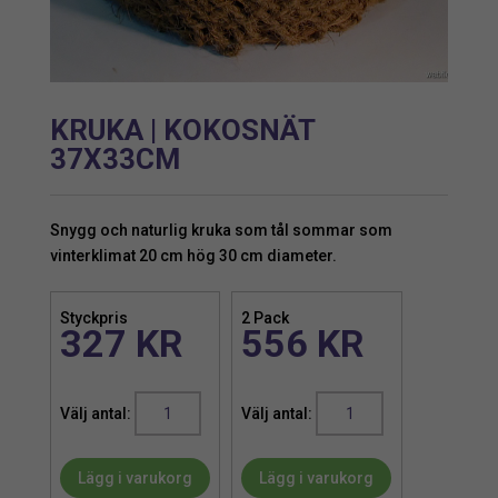
KRUKA | KOKOSNÄT
37X33CM
Snygg och naturlig kruka som tål sommar som
vinterklimat 20 cm hög 30 cm diameter.
Styckpris
2 Pack
327
KR
556
KR
Kruka
Kruka
|
|
Kokosnät
Kokosnät
Lägg i varukorg
Lägg i varukorg
37x33cm
37x33cm