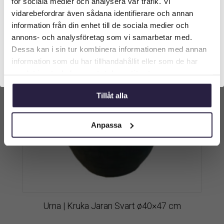
för sociala medier och analysera vår trafik. Vi
längst upp på sidan.
vidarebefordrar även sådana identifierare och annan
information från din enhet till de sociala medier och
Företagskund (exkl. moms)
annons- och analysföretag som vi samarbetar med.
Dessa kan i sin tur kombinera informationen med annan
information som du har tillhandahållit eller som de har
Privatkund (inkl. moms)
samlat in när du har använt deras tjänster.
Tillåt alla
Anpassa
Urna | Kruka Jaran Svart ø40×47 cm