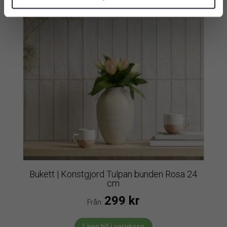
Bukett | Konstgjord Tulpan bunden Rosa 24
cm
299
kr
Från:
Lägg till i varukorg