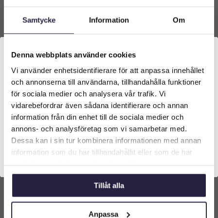
Samtycke
Information
Om
Denna webbplats använder cookies
Vi använder enhetsidentifierare för att anpassa innehållet
Välkommen till Webflower
och annonserna till användarna, tillhandahålla funktioner
Vilken typ av kund är du? Du kan alltid justera ditt val
för sociala medier och analysera vår trafik. Vi
längst upp på sidan.
vidarebefordrar även sådana identifierare och annan
information från din enhet till de sociala medier och
Tulpan | Konstgjord snittblomma Tiger Orange
50 cm
Företagskund (exkl. moms)
annons- och analysföretag som vi samarbetar med.
Dessa kan i sin tur kombinera informationen med annan
189
kr
Från:
information som du har tillhandahållit eller som de har
Privatkund (inkl. moms)
samlat in när du har använt deras tjänster.
Lägg till i varukorg
Tillåt alla
Anpassa