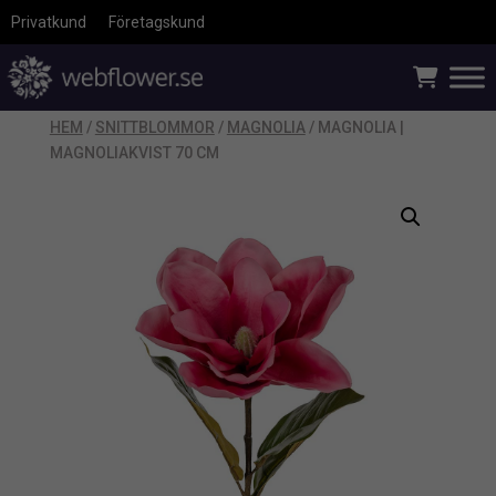
Privatkund
Företagskund
HEM
/
SNITTBLOMMOR
/
MAGNOLIA
/ MAGNOLIA |
MAGNOLIAKVIST 70 CM