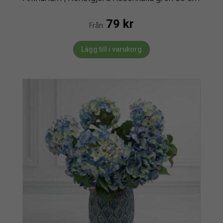
79
kr
Från:
Lägg till i varukorg