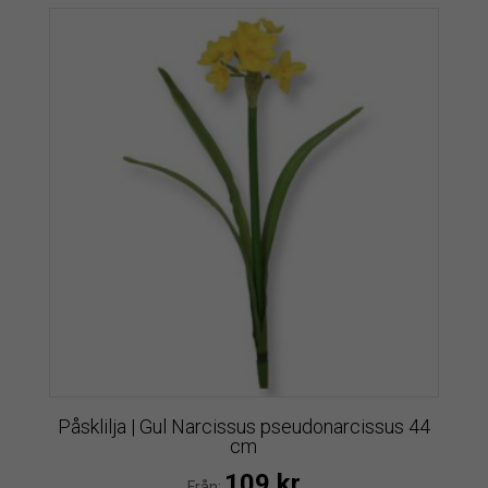
Påsklilja | Gul Narcissus pseudonarcissus 44
cm
109
kr
Från: