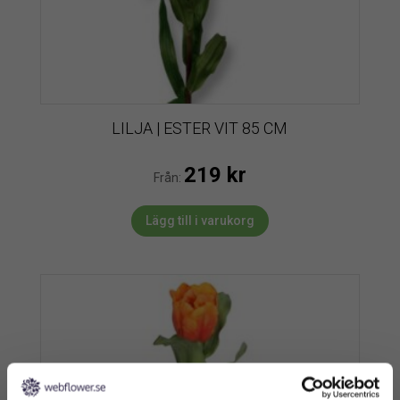
LILJA | ESTER VIT 85 CM
219
kr
Från:
Lägg till i varukorg