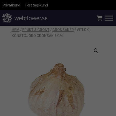
Privatkund
Företagskund
HEM
/
FRUKT & GRÖNT
/
GRÖNSAKER
/ VITLÖK |
KONSTGJORD GRÖNSAK 6 CM