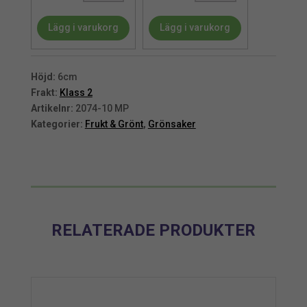
Konstgjord
Konstgjord
Lägg i varukorg
Lägg i varukorg
grönsak
grönsak
6
6
cm
cm
mängd
mängd
Höjd:
6cm
Frakt:
Klass 2
Artikelnr:
2074-10 MP
Kategorier:
Frukt & Grönt
,
Grönsaker
RELATERADE PRODUKTER