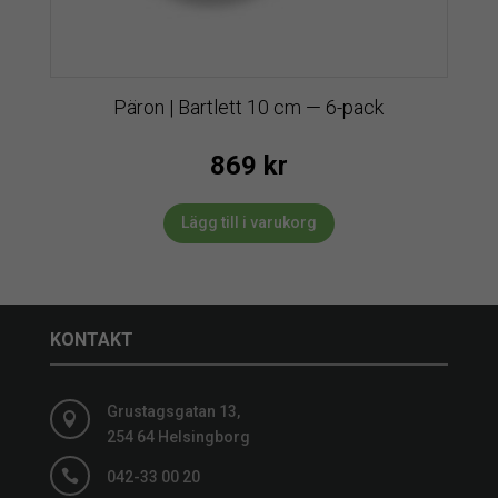
Päron | Bartlett 10 cm — 6-pack
869
kr
Lägg till i varukorg
KONTAKT
Grustagsgatan 13,

254 64 Helsingborg

042-33 00 20