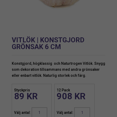
VITLÖK | KONSTGJORD
GRÖNSAK 6 CM
Konstgjord, högklassig och Naturtrogen Vitlök. Snygg
som dekoration tillsammans med andra grönsaker
eller enbart vitlök. Naturlig storlek och färg.
Styckpris
12 Pack
89
KR
908
KR
Vitlök
Vitlök
|
|