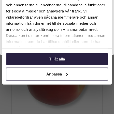
Välkommen till Webflower
Från:
och annonserna till användarna, tillhandahålla funktioner
Vilken typ av kund är du? Du kan alltid justera ditt val
för sociala medier och analysera vår trafik. Vi
Lägg till i varukorg
längst upp på sidan.
vidarebefordrar även sådana identifierare och annan
information från din enhet till de sociala medier och
Företagskund (exkl. moms)
annons- och analysföretag som vi samarbetar med.
Dessa kan i sin tur kombinera informationen med annan
information som du har tillhandahållit eller som de har
Privatkund (inkl. moms)
samlat in när du har använt deras tjänster.
Tillåt alla
Anpassa