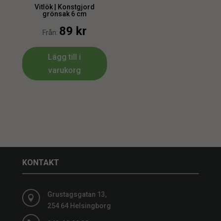
Vitlök | Konstgjord
grönsak 6 cm
89
kr
Från:
Lägg till i
varukorg
KONTAKT
Grustagsgatan 13,

254 64 Helsingborg