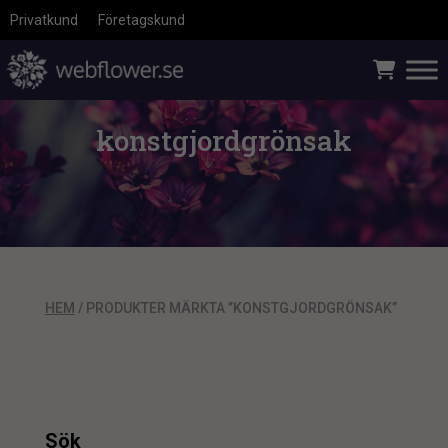
Privatkund
Företagskund
konstgjordgrönsak
HEM
/ PRODUKTER MÄRKTA ”KONSTGJORDGRÖNSAK”
Sök