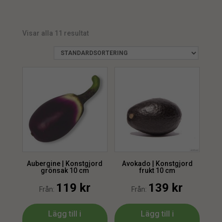
Vattenbeständig
1
Butiksinredning
1
Paprika
1
Chillifrukt
1
Visar alla 11 resultat
Dekorationsfrukt
1
Fruktdekoration
1
Grönsak
1
visa alla
(
18
)
Aubergine | Konstgjord
Avokado | Konstgjord
grönsak 10 cm
frukt 10 cm
119
kr
139
kr
Från:
Från:
Lägg till i
Lägg till i