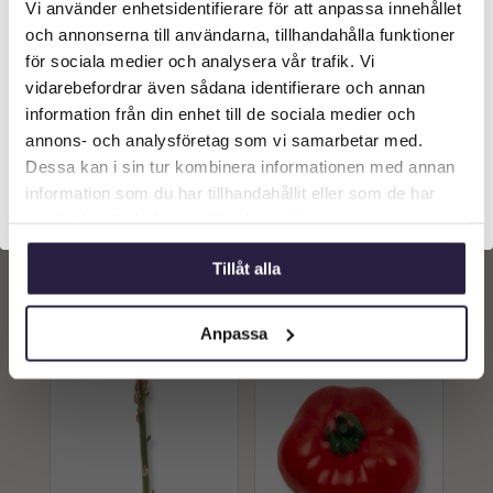
Vi använder enhetsidentifierare för att anpassa innehållet
Välkommen till Webflower
och annonserna till användarna, tillhandahålla funktioner
Vilken typ av kund är du? Du kan alltid justera ditt val
för sociala medier och analysera vår trafik. Vi
längst upp på sidan.
vidarebefordrar även sådana identifierare och annan
information från din enhet till de sociala medier och
Företagskund (exkl. moms)
annons- och analysföretag som vi samarbetar med.
Paprika | Konstgjord
Purjolök | Konstgjord
Dessa kan i sin tur kombinera informationen med annan
grönröd paprika 8 cm
Grön 50 cm
information som du har tillhandahållit eller som de har
Privatkund (inkl. moms)
179
kr
249
kr
Från:
Från:
samlat in när du har använt deras tjänster.
Lägg till i
Lägg till i
Tillåt alla
varukorg
varukorg
Anpassa