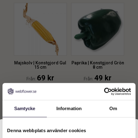
Majskolv | Konstgjord Gul
Paprika | Konstgjord Grön
15 cm
8 cm
69
kr
49
kr
Från:
Från:
Lägg till i
Lägg till i
varukorg
varukorg
Samtycke
Information
Om
Denna webbplats använder cookies