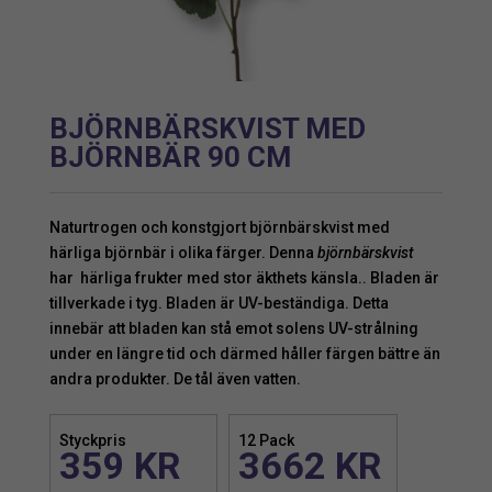
BJÖRNBÄRSKVIST MED
BJÖRNBÄR 90 CM
Naturtrogen och konstgjort björnbärskvist med
härliga björnbär i olika färger. Denna
björnbärskvist
har härliga frukter med stor äkthets känsla.. Bladen är
tillverkade i tyg. Bladen är UV-beständiga. Detta
innebär att bladen kan stå emot solens UV-strålning
under en längre tid och därmed håller färgen bättre än
andra produkter. De tål även vatten.
Styckpris
12 Pack
359
KR
3662
KR