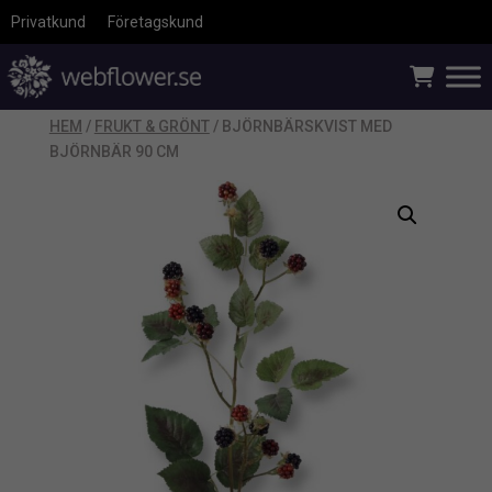
Privatkund
Företagskund
HEM
/
FRUKT & GRÖNT
/ BJÖRNBÄRSKVIST MED
BJÖRNBÄR 90 CM