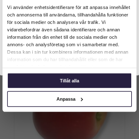
Chillikvist | Konstgjord krydda 50 cm
Vi använder enhetsidentifierare för att anpassa innehållet
Välkommen till Webflower
och annonserna till användarna, tillhandahålla funktioner
299
kr
Från:
Vilken typ av kund är du? Du kan alltid justera ditt val
för sociala medier och analysera vår trafik. Vi
längst upp på sidan.
vidarebefordrar även sådana identifierare och annan
Lägg till i varukorg
information från din enhet till de sociala medier och
Företagskund (exkl. moms)
annons- och analysföretag som vi samarbetar med.
Dessa kan i sin tur kombinera informationen med annan
information som du har tillhandahållit eller som de har
Privatkund (inkl. moms)
samlat in när du har använt deras tjänster.
Tillåt alla
Anpassa