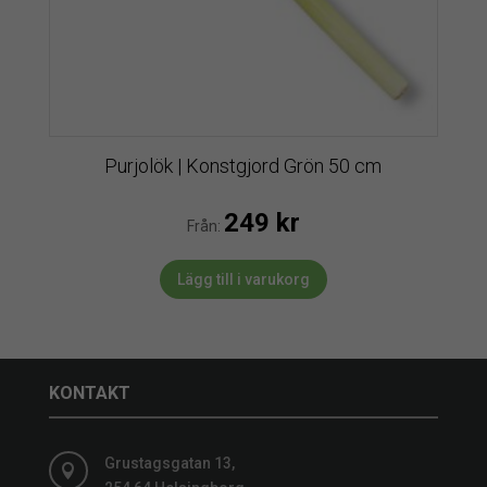
Purjolök | Konstgjord Grön 50 cm
249
kr
Från:
Lägg till i varukorg
KONTAKT
Grustagsgatan 13,
