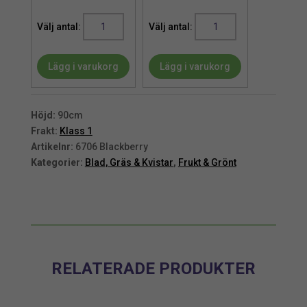
Björnbärskvist
Björnbärskvist
med
med
Björnbär
Björnbär
Lägg i varukorg
Lägg i varukorg
90
90
cm
cm
mängd
mängd
Höjd:
90cm
Frakt:
Klass 1
Artikelnr:
6706 Blackberry
Kategorier:
Blad, Gräs & Kvistar
,
Frukt & Grönt
RELATERADE PRODUKTER