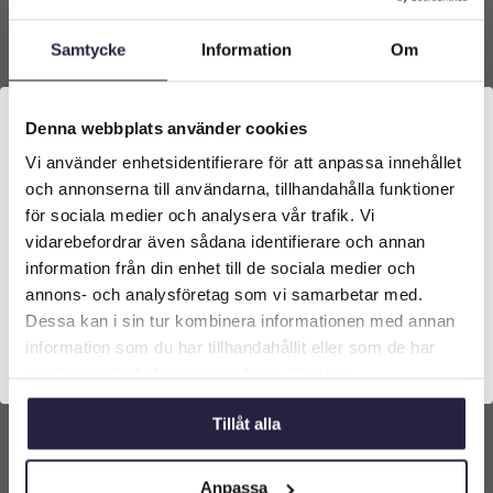
Samtycke
Information
Om
Denna webbplats använder cookies
Vi använder enhetsidentifierare för att anpassa innehållet
Välkommen till Webflower
och annonserna till användarna, tillhandahålla funktioner
Vilken typ av kund är du? Du kan alltid justera ditt val
för sociala medier och analysera vår trafik. Vi
längst upp på sidan.
vidarebefordrar även sådana identifierare och annan
information från din enhet till de sociala medier och
Murgröna | Konstgjord Stor grön Ivy ring UV
Företagskund (exkl. moms)
65 cm
annons- och analysföretag som vi samarbetar med.
Dessa kan i sin tur kombinera informationen med annan
3529
kr
Från:
information som du har tillhandahållit eller som de har
Privatkund (inkl. moms)
samlat in när du har använt deras tjänster.
Lägg till i varukorg
Tillåt alla
Anpassa