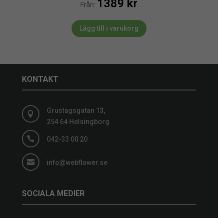
1389
kr
Från:
Lägg till i varukorg
KONTAKT
Grustagsgatan 13,

254 64 Helsingborg

042-33 00 20

info@webflower.se
SOCIALA MEDIER