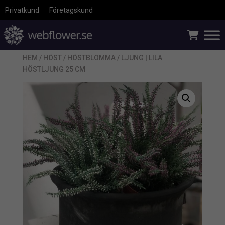
Privatkund
Företagskund
HEM
/
HÖST
/
HÖSTBLOMMA
/ LJUNG | LILA
HÖSTLJUNG 25 CM