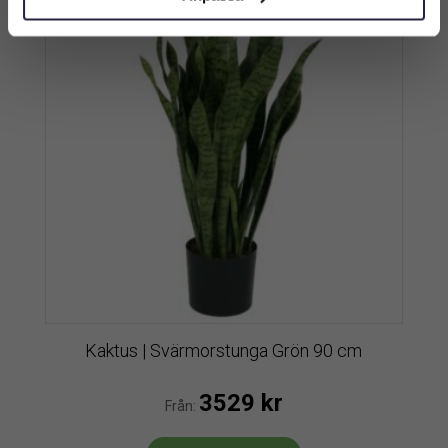
Kaktus | Svärmorstunga Grön 90 cm
3529
kr
Från: