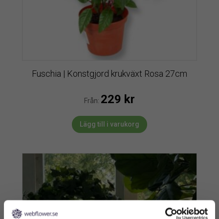
Fuschia | Konstgjord krukväxt Rosa 27cm
229
kr
Från:
Lägg till i varukorg