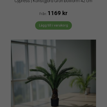
Cypress | Konstgjord Grön bollform 42 cm
1169
kr
Från:
Lägg till i varukorg