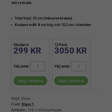
större kruka.
Total höjd: 25 cm (inklusive krukan)
Krukans mått: 8 cm hög och 10,5 cm i diameter
Styckpris
12 Pack
299
KR
3050
KR
LJUNG
LJUNG
|
|
LILA
LILA
Lägg i varukorg
Lägg i varukorg
HÖSTLJUNG
HÖSTLJUNG
25
25
CM
CM
mängd
mängd
Höjd:
25cm
Frakt:
Klass 1
Artikelnr:
115-1-H Erica Purple