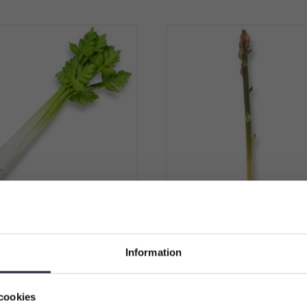
leri | Konstgjord grönsak
Sparris | Konstgjord grön
30cm
cm
189
kr
109
kr
Från:
Från:
Information
Välkommen till Webflower
Lägg till i varukorg
Lägg till i varukorg
Vilken typ av kund är du? Du kan alltid justera ditt val längst upp
cookies
på sidan.