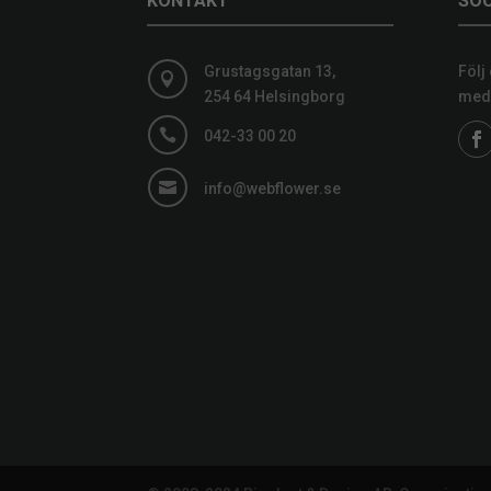
KONTAKT
SOC
Grustagsgatan 13,
Följ

254 64 Helsingborg
medi

042-33 00 20

info@webflower.se