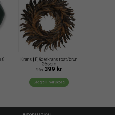
n 8
Krans | Fjäderkrans rost/brun
Ø55cm
399
kr
Från:
Lägg till i varukorg