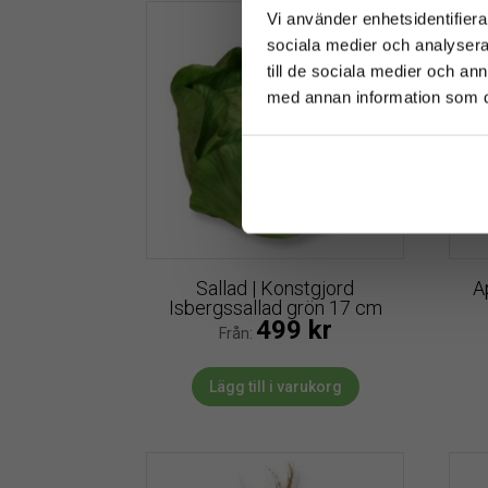
Vi använder enhetsidentifierar
sociala medier och analysera 
till de sociala medier och a
med annan information som du 
Sallad | Konstgjord
A
Isbergssallad grön 17 cm
499
kr
Från:
Lägg till i varukorg