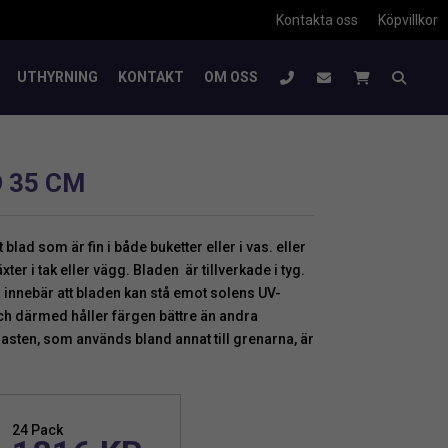
Kontakta oss
Köpvillkor
UTHYRNING
KONTAKT
OM OSS
 35 CM
lad som är fin i både buketter eller i vas. eller
er i tak eller vägg. Bladen är tillverkade i tyg.
 innebär att bladen kan stå emot solens UV-
och därmed håller färgen bättre än andra
Plasten, som används bland annat till grenarna, är
24 Pack