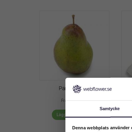
Päron | 10 cm
Sel
49
kr
Från:
Samtycke
Lägg till i varukorg
Denna webbplats använder 