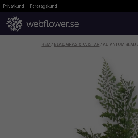
Privatkund
Företagskund
HEM
/
BLAD, GRÄS & KVISTAR
/ ADIANTUM BLAD 