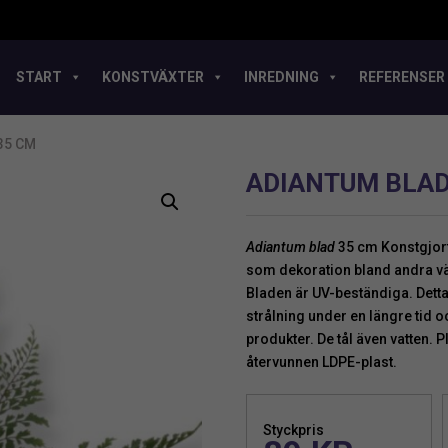
START
KONSTVÄXTER
INREDNING
REFERENSER
35 CM
ADIANTUM BLAD
Adiantum blad
35 cm Konstgjort b
som dekoration bland andra växt
Bladen är UV-beständiga. Detta
strålning under en längre tid 
produkter. De tål även vatten. 
återvunnen LDPE-plast.
Styckpris