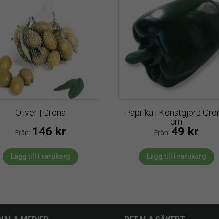
Oliver | Gröna
Paprika | Konstgjord Grö
cm
146
kr
49
kr
Från:
Från:
Lägg till i varukorg
Lägg till i varukorg