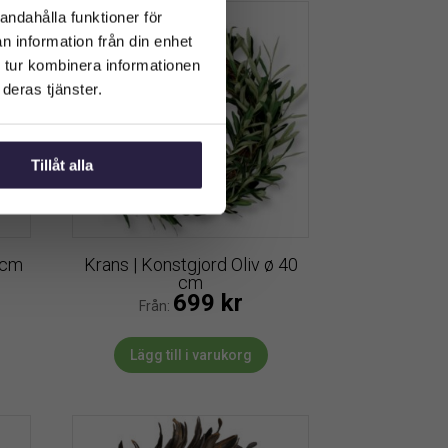
andahålla funktioner för
n information från din enhet
 tur kombinera informationen
deras tjänster.
Tillåt alla
 cm
Krans | Konstgjord Oliv ø 40
cm
699
kr
Från:
Lägg till i varukorg