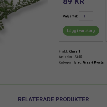
89
KR
Adiantum
blad
35
Lägg i varukorg
cm
mängd
Frakt:
Klass 1
Artikelnr:
2345
Kategori:
Blad, Gräs & Kvistar
RELATERADE PRODUKTER