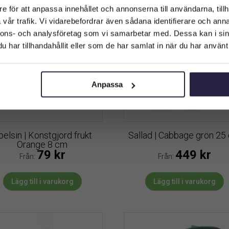
e för att anpassa innehållet och annonserna till användarna, tillh
vår trafik. Vi vidarebefordrar även sådana identifierare och anna
Företagskund (exkl. moms)
nnons- och analysföretag som vi samarbetar med. Dessa kan i sin
har tillhandahållit eller som de har samlat in när du har använt 
Privatkund (inkl. moms)
Anpassa
pelsin | Konstgjord frukt
Sallad | Cabbage grön 25
Orange 8 cm
79
kr
449
kr
Från:
Från:
Lägg till i varukorg
Lägg till i varukorg