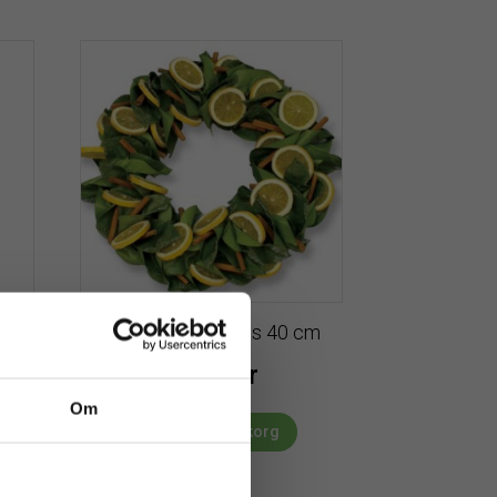
 35
Krans | Citronkrans 40 cm
1899
kr
Om
Lägg till i varukorg