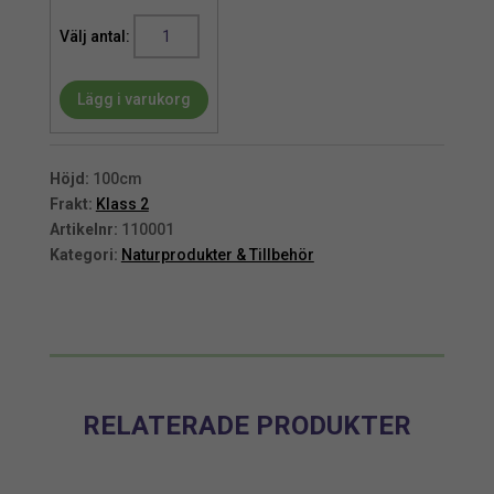
Cocos
matta
på
Lägg i varukorg
rulle
50
m
mängd
Höjd:
100cm
Frakt:
Klass 2
Artikelnr:
110001
Kategori:
Naturprodukter & Tillbehör
RELATERADE PRODUKTER