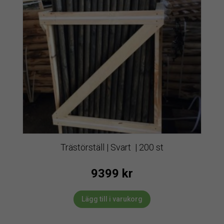
Trästörställ | Svart | 200 st
9399
kr
Lägg till i varukorg