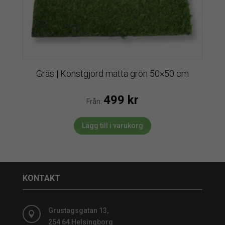
Gräs | Konstgjord matta grön 50×50 cm
499
kr
Från:
Lägg till i varukorg
KONTAKT
Grustagsgatan 13,

254 64 Helsingborg