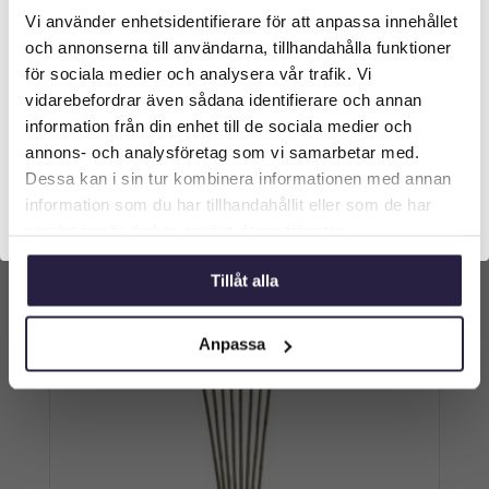
Vi använder enhetsidentifierare för att anpassa innehållet
Välkommen till Webflower
549
kr
och annonserna till användarna, tillhandahålla funktioner
Vilken typ av kund är du? Du kan alltid justera ditt val
för sociala medier och analysera vår trafik. Vi
längst upp på sidan.
vidarebefordrar även sådana identifierare och annan
Lägg till i varukorg
information från din enhet till de sociala medier och
Företagskund (exkl. moms)
annons- och analysföretag som vi samarbetar med.
Dessa kan i sin tur kombinera informationen med annan
information som du har tillhandahållit eller som de har
Privatkund (inkl. moms)
samlat in när du har använt deras tjänster.
Tillåt alla
Anpassa