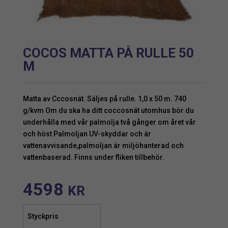
COCOS MATTA PÅ RULLE 50
M
Matta av Cccosnät. Säljes på rulle. 1,0 x 50 m. 740
g/kvm Om du ska ha ditt coccosnät utomhus bör du
underhålla med vår palmolja två gånger om året vår
och höst Palmoljan UV-skyddar och är
vattenavvisande,palmoljan är miljöhanterad och
vattenbaserad. Finns under fliken tillbehör.
4598
KR
Styckpris