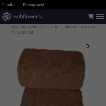
Privatkund
Företagskund
HEM
/
NATURPRODUKTER & TILLBEHÖR
/ COCOS MATTA
PÅ RULLE 50 M