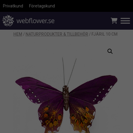
Privatkund
Företagskund
HEM
/
NATURPRODUKTER & TILLBEHÖR
/ FJÄRIL 10 CM