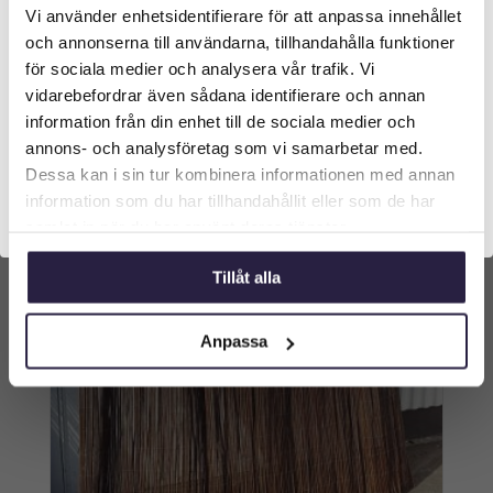
x 100 m
Vi använder enhetsidentifierare för att anpassa innehållet
Välkommen till Webflower
1699
kr
och annonserna till användarna, tillhandahålla funktioner
Vilken typ av kund är du? Du kan alltid justera ditt val
för sociala medier och analysera vår trafik. Vi
längst upp på sidan.
vidarebefordrar även sådana identifierare och annan
Lägg till i varukorg
information från din enhet till de sociala medier och
Företagskund (exkl. moms)
annons- och analysföretag som vi samarbetar med.
Dessa kan i sin tur kombinera informationen med annan
information som du har tillhandahållit eller som de har
Privatkund (inkl. moms)
samlat in när du har använt deras tjänster.
Tillåt alla
Anpassa