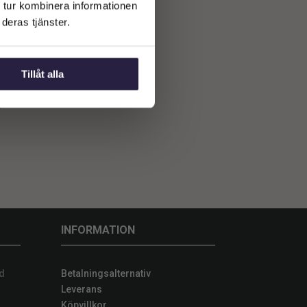
 tur kombinera informationen
deras tjänster.
x110cm
Tillåt alla
INFORMATION
d
Betalningsalternativ
Leverans
Köpvillkor