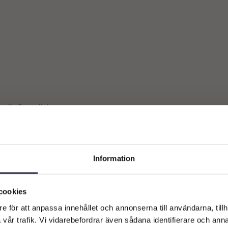
 alla 2 resultat
Information
Välkommen till Webflower
Vilken typ av kund är du? Du kan alltid justera ditt val längst upp
cookies
på sidan.
e för att anpassa innehållet och annonserna till användarna, tillh
vår trafik. Vi vidarebefordrar även sådana identifierare och anna