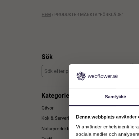
HEM
/ PRODUKTER MÄRKTA ”FÖRKLÄDE”
Sök
Visar
Kategorier
Samtycke
Gåvor
1
Denna webbplats använder 
Kök & Servering
1
Vi använder enhetsidentifierar
Naturprodukter & Tillbehör
1
sociala medier och analysera 