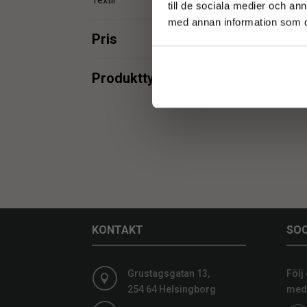
Textil
1
till de sociala medier och a
med annan information som du 
Pris
min.
max.
Produkttyper
Förkläde
1
min.
max.
KONTAKT
SOC
Grustagsgatan 13,
Följ

254 64 Helsingborg
medi