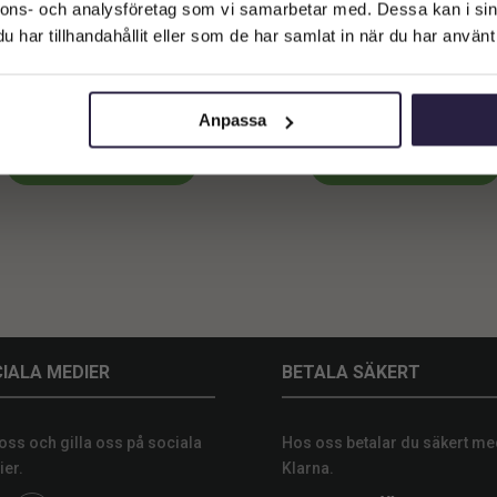
Företagskund (exkl. moms)
nnons- och analysföretag som vi samarbetar med. Dessa kan i sin
har tillhandahållit eller som de har samlat in när du har använt 
Privatkund (inkl. moms)
Förkläde | Kastanj Läder
Studentförkläde i Plast 80x78
1259
kr
29
kr
Från:
Från:
Anpassa
Lägg till i varukorg
Lägg till i varukorg
IALA MEDIER
BETALA SÄKERT
 oss och gilla oss på sociala
Hos oss betalar du säkert me
er.
Klarna.