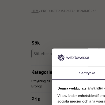
HEM
/ PRODUKTER MÄRKTA ”HYRABJÖRK”
Sök
Visar
Kategorier
Samtycke
Uthyrning till Event & Mässa &
2
Bröllop
Denna webbplats använder 
Vi använder enhetsidentifierar
Pris
sociala medier och analysera 