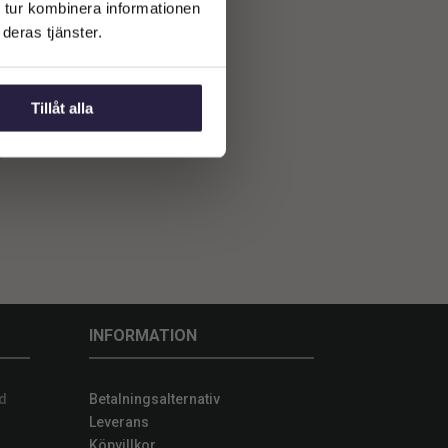
 tur kombinera informationen
deras tjänster.
rsträd
Tillåt alla
INFORMATION
d
Betalningsalternativ
Leverans
Köpvillkor