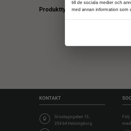
till de sociala medier och a
min.
max.
Produkttyper
med annan information som du 
Uth
Uthyrning
2
min.
max.
KONTAKT
SOC
Grustagsgatan 13,
Följ

254 64 Helsingborg
medi