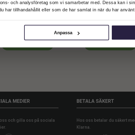
Företagskund (exkl. moms)
nnons- och analysföretag som vi samarbetar med. Dessa kan i sin
har tillhandahållit eller som de har samlat in när du har använt 
Privatkund (inkl. moms)
yrning | Konstgjord Björk 350 cm
Uthyrning | Konstgjort Körsbä
Vitt 350 cm
8500
kr
10000
kr
Anpassa
Lägg till i varukorg
Lägg till i varukorg
IALA MEDIER
BETALA SÄKERT
 oss och gilla oss på sociala
Hos oss betalar du säkert me
er.
Klarna.