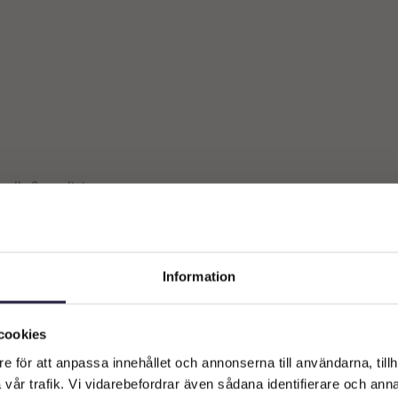
 alla 2 resultat
Information
Välkommen till Webflower
Vilken typ av kund är du? Du kan alltid justera ditt val längst upp
cookies
på sidan.
e för att anpassa innehållet och annonserna till användarna, tillh
vår trafik. Vi vidarebefordrar även sådana identifierare och anna