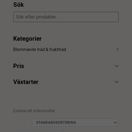
Sök
Kategorier
Blommande träd & fruktträd
1
Pris
min.
max.
Växtarter
Apelsinträd
1
Endast ett sökresultat
min.
max.