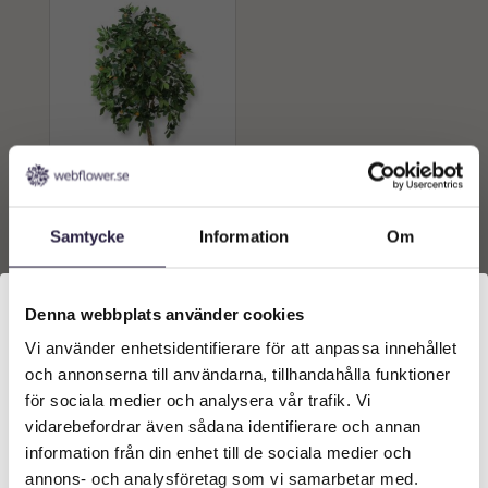
Apelsinträd | Konstgjord
buske äkta stam 140cm
Samtycke
Information
Om
3529
kr
Från:
Denna webbplats använder cookies
Lägg till i
varukorg
Vi använder enhetsidentifierare för att anpassa innehållet
Välkommen till Webflower
och annonserna till användarna, tillhandahålla funktioner
Vilken typ av kund är du? Du kan alltid justera ditt val
för sociala medier och analysera vår trafik. Vi
längst upp på sidan.
vidarebefordrar även sådana identifierare och annan
information från din enhet till de sociala medier och
Företagskund (exkl. moms)
annons- och analysföretag som vi samarbetar med.