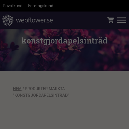
Privatkund
Företagskund
konstgjordapelsinträd
HEM
/ PRODUKTER MÄRKTA
”KONSTGJORDAPELSINTRÄD”