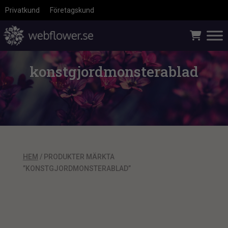
Privatkund
Företagskund
konstgjordmonsterablad
HEM
/ PRODUKTER MÄRKTA
”KONSTGJORDMONSTERABLAD”