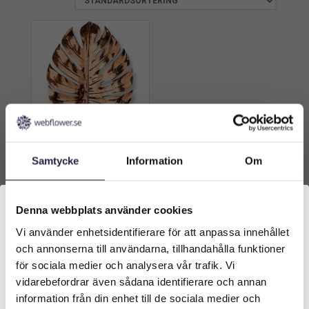
MONSTERA | BLAD BRONS
Samtycke
Information
Om
99 CM
149
kr
Från:
Denna webbplats använder cookies
Lägg till i
Vi använder enhetsidentifierare för att anpassa innehållet
Välkommen till Webflower
varukorg
och annonserna till användarna, tillhandahålla funktioner
Vilken typ av kund är du? Du kan alltid justera ditt val
för sociala medier och analysera vår trafik. Vi
längst upp på sidan.
vidarebefordrar även sådana identifierare och annan
information från din enhet till de sociala medier och