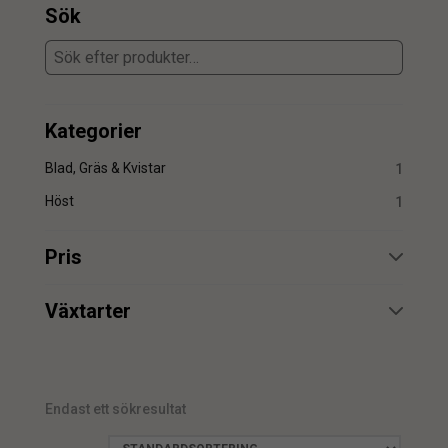
Sök
Kategorier
Blad, Gräs & Kvistar
1
Höst
1
Pris
min.
max.
Växtarter
Monstera
1
Endast ett sökresultat
min.
max.