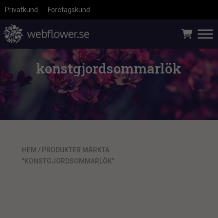
Privatkund
Företagskund
konstgjordsommarlök
HEM
/ PRODUKTER MÄRKTA
”KONSTGJORDSOMMARLÖK”