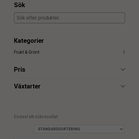
Sök
Kategorier
Frukt & Grönt
1
Pris
min.
max.
Växtarter
Lök
1
Endast ett sökresultat
min.
max.