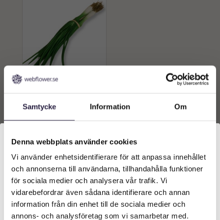
Lök | Konstgjord
sommarlök12 cm
Samtycke
Information
Om
139
kr
Från:
Denna webbplats använder cookies
Lägg till i
varukorg
Vi använder enhetsidentifierare för att anpassa innehållet
Välkommen till Webflower
och annonserna till användarna, tillhandahålla funktioner
Vilken typ av kund är du? Du kan alltid justera ditt val
för sociala medier och analysera vår trafik. Vi
längst upp på sidan.
vidarebefordrar även sådana identifierare och annan
information från din enhet till de sociala medier och
Företagskund (exkl. moms)
annons- och analysföretag som vi samarbetar med.