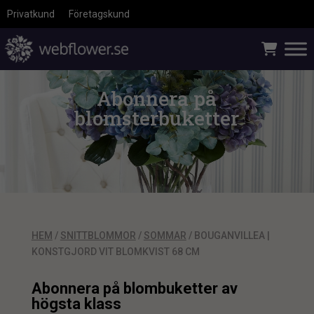
Privatkund
Företagskund
Abonnera på
blomsterbuketter
HEM
/
SNITTBLOMMOR
/
SOMMAR
/ BOUGANVILLEA |
KONSTGJORD VIT BLOMKVIST 68 CM
Abonnera på blombuketter av
högsta klass