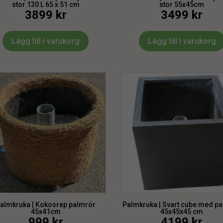
stor 130 L 65 x 51 cm
stor 55x45cm
3899
kr
3499
kr
Lägg till i varukorg
Lägg till i varukorg
almkruka | Kokosrep palmrör
Palmkruka | Svart cube med p
45x41cm
45x45x45 cm
999
kr
4199
kr