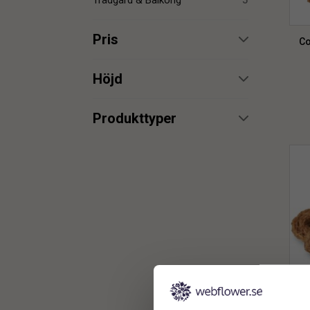
Trädgård & Balkong
5
Pris
Co
min.
max.
Höjd
min.
max.
Produkttyper
Cocosrep
3
min.
max.
Cube kruka
1
fyrkantig kruka
1
min.
max.
Inredningskruka
1
Kruka
2
Kruka för konstgjorda
1
palmer
Kruka för palmer
1