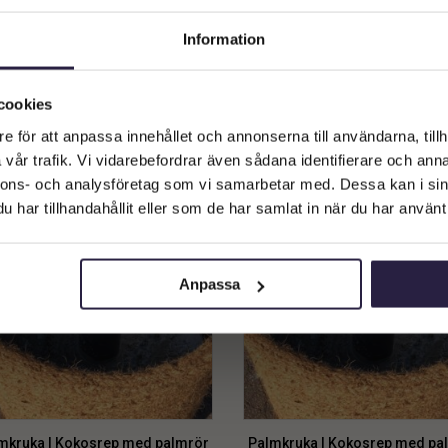
Cocosrep 11-tvinnat 3 m
Cocosrep 5-tvinnat 3 m
Information
99
kr
69
kr
Välkommen till Webflower
Från:
Från:
Vilken typ av kund är du? Du kan alltid justera ditt val längst upp
cookies
Lägg till i varukorg
Lägg till i varukorg
på sidan.
e för att anpassa innehållet och annonserna till användarna, tillh
vår trafik. Vi vidarebefordrar även sådana identifierare och anna
Företagskund (exkl. moms)
nnons- och analysföretag som vi samarbetar med. Dessa kan i sin
har tillhandahållit eller som de har samlat in när du har använt 
Privatkund (inkl. moms)
Anpassa
mkruka | Kokosrep med palmrör
Palmkruka | Kokosrep med pa