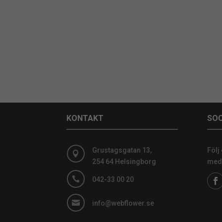
KONTAKT
SOC
Grustagsgatan 13,
Följ

254 64 Helsingborg
medi

042-33 00 20

info@webflower.se