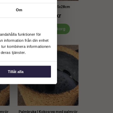
Kruka | Kokosrep 35x28cm
Om
599
kr
Från:
Lägg till i varukorg
andahålla funktioner för
n information från din enhet
 tur kombinera informationen
deras tjänster.
Tillåt alla
lmrör
Palmkruka | Kokosrep med palmrör