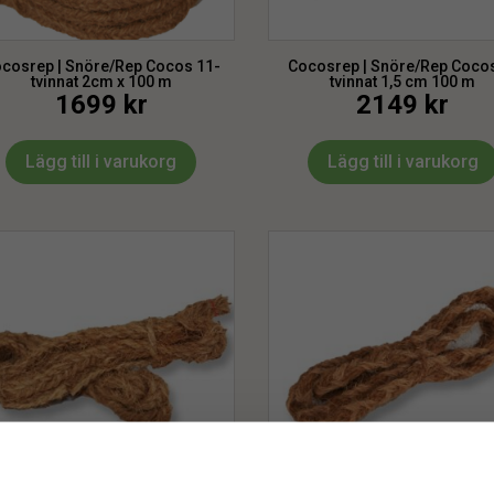
cosrep | Snöre/Rep Cocos 11-
Cocosrep | Snöre/Rep Cocos
tvinnat 2cm x 100 m
tvinnat 1,5 cm 100 m
1699
kr
2149
kr
Lägg till i varukorg
Lägg till i varukorg