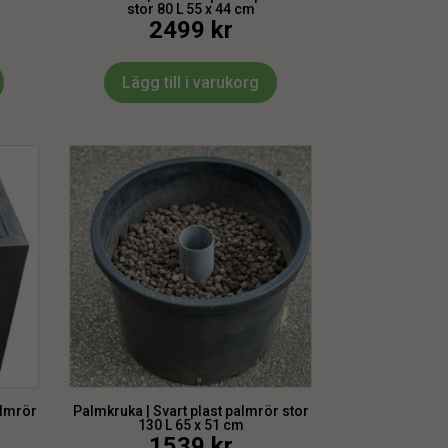
stor 80 L 55 x 44 cm
2499
kr
Lägg till i varukorg
almrör
Palmkruka | Svart plast palmrör stor
130 L 65 x 51 cm
1539
kr