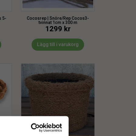
 5-
Cocosrep | Snöre/Rep Cocos3-
tvinnat 1cm x 300 m
1299
kr
Lägg till i varukorg