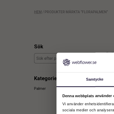
HEM
/ PRODUKTER MÄRKTA ”FLORAPALMEN”
Sök
Enda
Kategorier
Samtycke
Palmer
1
Denna webbplats använder 
Vi använder enhetsidentifierar
sociala medier och analysera 