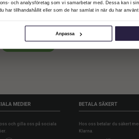
Företagskund (exkl. moms)
nnons- och analysföretag som vi samarbetar med. Dessa kan i sin
har tillhandahållit eller som de har samlat in när du har använt 
Privatkund (inkl. moms)
Palm | Arecapalm 400 cm
20556
kr
Anpassa
Lägg till i varukorg
IALA MEDIER
BETALA SÄKERT
 oss och gilla oss på sociala
Hos oss betalar du säkert me
er.
Klarna.