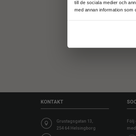
till de sociala medier och a
med annan information som du 
KONTAKT
SOC
Grustagsgatan 13,
Följ

254 64 Helsingborg
medi