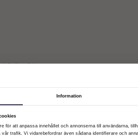
st ett sökresultat
Information
Välkommen till Webflower
Vilken typ av kund är du? Du kan alltid justera ditt val längst upp
cookies
på sidan.
e för att anpassa innehållet och annonserna till användarna, tillh
vår trafik. Vi vidarebefordrar även sådana identifierare och anna