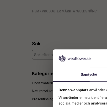
HEM
/ PRODUKTER MÄRKTA ”GULDSNÖRE”
Sök
Enda
Kategorier
Samtycke
Floristmaterial
1
Denna webbplats använder 
Naturprodukter & Tillbehör
1
Vi använder enhetsidentifierar
Presentinslagning
1
sociala medier och analysera 