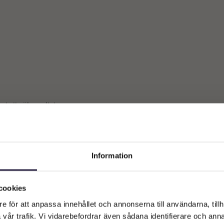
st ett sökresultat
Information
Välkommen till Webflower
Vilken typ av kund är du? Du kan alltid justera ditt val längst upp
cookies
på sidan.
e för att anpassa innehållet och annonserna till användarna, tillh
vår trafik. Vi vidarebefordrar även sådana identifierare och anna