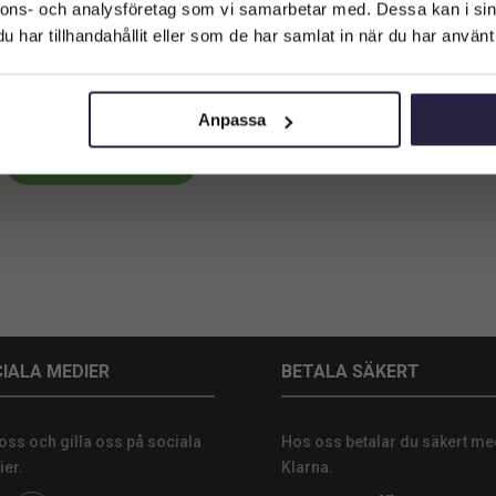
Företagskund (exkl. moms)
nnons- och analysföretag som vi samarbetar med. Dessa kan i sin
har tillhandahållit eller som de har samlat in när du har använt 
Privatkund (inkl. moms)
rganza band Guld 2,5 cm 50m
189
kr
Anpassa
Lägg till i varukorg
IALA MEDIER
BETALA SÄKERT
 oss och gilla oss på sociala
Hos oss betalar du säkert me
er.
Klarna.