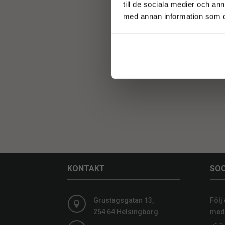
till de sociala medier och a
med annan information som du 
O
KONTAKT
SOC
Grustagsgatan 13,
Följ

254 64 Helsingborg
medi