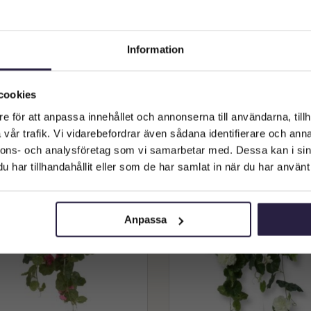
rgon | Konstgjord hängpelargon
Pelargon | Konstgjord hängpe
Information
puder rosa 65 cm
röd UV 65 cm
589
kr
589
kr
Välkommen till Webflower
Från:
Från:
Vilken typ av kund är du? Du kan alltid justera ditt val längst upp
cookies
Lägg till i varukorg
Lägg till i varukorg
på sidan.
e för att anpassa innehållet och annonserna till användarna, tillh
vår trafik. Vi vidarebefordrar även sådana identifierare och anna
Företagskund (exkl. moms)
nnons- och analysföretag som vi samarbetar med. Dessa kan i sin
har tillhandahållit eller som de har samlat in när du har använt 
Privatkund (inkl. moms)
Anpassa