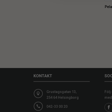
Pela
KONTAKT
SOC
Grustagsgatan 13,
Följ

254 64 Helsingborg
medi

042-33 00 20