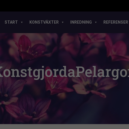
START
KONSTVÄXTER
INREDNING
REFERENSER
onstgjordaPelarg