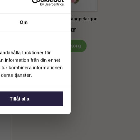
largon
Pelargon | Konstgjord hängpelargon
Om
rosa 65 cm
589
kr
Från:
Lägg till i varukorg
andahålla funktioner för
n information från din enhet
 tur kombinera informationen
deras tjänster.
Tillåt alla