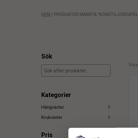
HEM
/ PRODUKTER MÄRKTA ”KONSTGJORDAPE
Sök
Visar
Kategorier
Hängväxter
5
Krukväxter
5
Pris