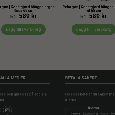
rgon | Konstgjord hängpelargon
Pelargon | Konstgjord hängpe
Rosa 65 cm
vit 65 cm
589
kr
589
kr
Från:
Från:
Lägg till i varukorg
Lägg till i varukorg
IALA MEDIER
BETALA SÄKERT
 oss och gilla oss på sociala
Hos oss betalar du säkert me
er.
Klarna.