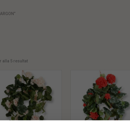
LARGON”
 alla 5 resultat