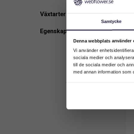
min.
max.
Växtarter
Pela
Samtycke
Pelargon
5
Egenskaper
Denna webbplats använder 
UV
1
min.
max.
Vi använder enhetsidentifierar
sociala medier och analysera 
till de sociala medier och a
med annan information som du 