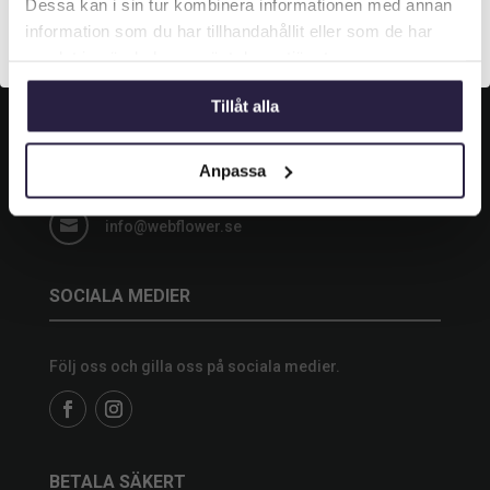
Dessa kan i sin tur kombinera informationen med annan
information som du har tillhandahållit eller som de har
Privatkund (inkl. moms)
KONTAKT
samlat in när du har använt deras tjänster.
Tillåt alla
Grustagsgatan 13,

254 64 Helsingborg
Anpassa

042-33 00 20

info@webflower.se
SOCIALA MEDIER
Följ oss och gilla oss på sociala medier.
BETALA SÄKERT