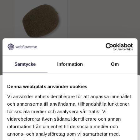
Kiwi | Konstgjord 7 cm
Samtycke
Information
Om
49
kr
Från:
Lägg till i
Denna webbplats använder cookies
varukorg
Vi använder enhetsidentifierare för att anpassa innehållet
Välkommen till Webflower
och annonserna till användarna, tillhandahålla funktioner
Vilken typ av kund är du? Du kan alltid justera ditt val
för sociala medier och analysera vår trafik. Vi
längst upp på sidan.
vidarebefordrar även sådana identifierare och annan
information från din enhet till de sociala medier och
Företagskund (exkl. moms)
annons- och analysföretag som vi samarbetar med.