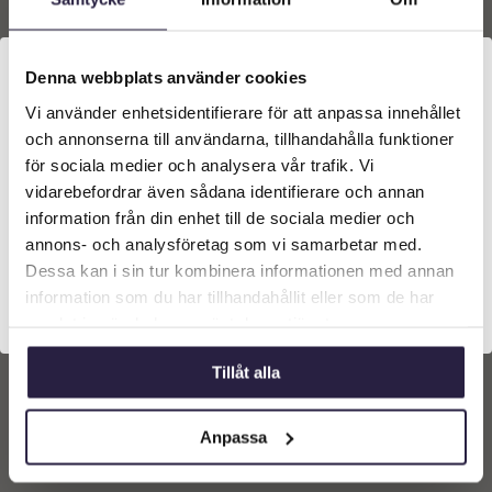
Denna webbplats använder cookies
Vi använder enhetsidentifierare för att anpassa innehållet
Välkommen till Webflower
och annonserna till användarna, tillhandahålla funktioner
Vilken typ av kund är du? Du kan alltid justera ditt val
för sociala medier och analysera vår trafik. Vi
längst upp på sidan.
vidarebefordrar även sådana identifierare och annan
information från din enhet till de sociala medier och
Uthyrning | Mix
Körsbärsbuskar 4/S
Företagskund (exkl. moms)
annons- och analysföretag som vi samarbetar med.
Dessa kan i sin tur kombinera informationen med annan
3000
kr
information som du har tillhandahållit eller som de har
Privatkund (inkl. moms)
samlat in när du har använt deras tjänster.
Lägg till i
varukorg
Tillåt alla
Anpassa