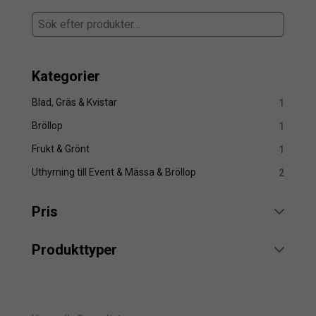
Kategorier
Blad, Gräs & Kvistar
1
Bröllop
1
Frukt & Grönt
1
Uthyrning till Event & Mässa & Bröllop
2
Pris
min.
max.
Produkttyper
Uthyrning
2