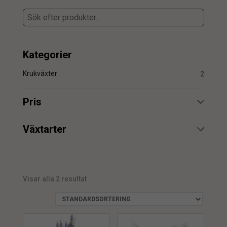
Kategorier
Krukväxter
2
Pris
min.
max.
Växtarter
Lavendel
2
Visar alla 2 resultat
min.
max.