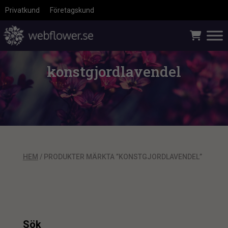
Privatkund
Företagskund
konstgjordlavendel
HEM
/ PRODUKTER MÄRKTA ”KONSTGJORDLAVENDEL”
Sök