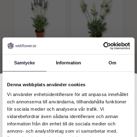
Lavendel | Konstgjord
Lavendel | Konstgjord
Krukväxt blå 40 cm
Krukväxt cream 40 cm
Samtycke
Information
Om
359
kr
359
kr
Från:
Från:
Lägg till i
Lägg till i
Denna webbplats använder cookies
varukorg
varukorg
Vi använder enhetsidentifierare för att anpassa innehållet
Välkommen till Webflower
och annonserna till användarna, tillhandahålla funktioner
Vilken typ av kund är du? Du kan alltid justera ditt val
för sociala medier och analysera vår trafik. Vi
längst upp på sidan.
vidarebefordrar även sådana identifierare och annan
information från din enhet till de sociala medier och
Företagskund (exkl. moms)
annons- och analysföretag som vi samarbetar med.