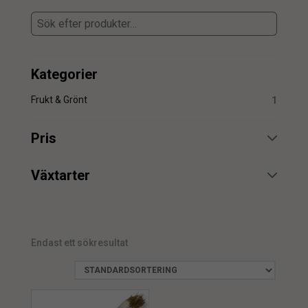
Kategorier
Frukt & Grönt
1
Pris
min.
max.
Växtarter
Lök
1
Endast ett sökresultat
min.
max.