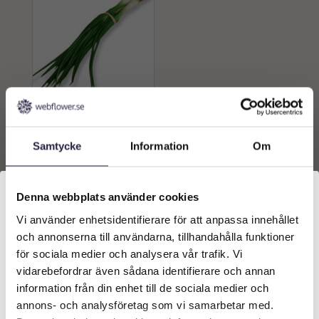
Lök | Konstgjord
sommarlök12 cm
Samtycke
Information
Om
139
kr
Från:
Lägg till i
Denna webbplats använder cookies
varukorg
Vi använder enhetsidentifierare för att anpassa innehållet
Välkommen till Webflower
och annonserna till användarna, tillhandahålla funktioner
Vilken typ av kund är du? Du kan alltid justera ditt val
för sociala medier och analysera vår trafik. Vi
längst upp på sidan.
vidarebefordrar även sådana identifierare och annan
information från din enhet till de sociala medier och
Företagskund (exkl. moms)
annons- och analysföretag som vi samarbetar med.