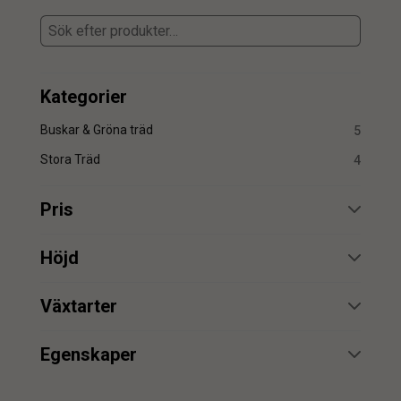
Kategorier
Buskar & Gröna träd
5
Stora Träd
4
Pris
min.
max.
Höjd
min.
max.
Växtarter
Tall
4
min.
max.
Egenskaper
Tallträd
2
UV
4
min.
max.