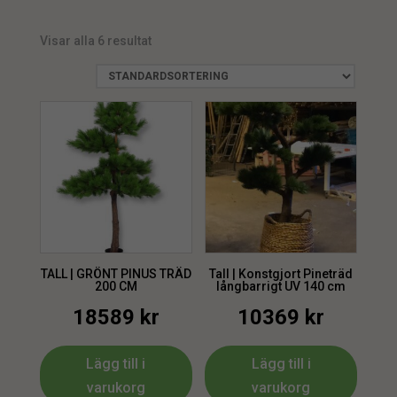
Visar alla 6 resultat
TALL | GRÖNT PINUS TRÄD
Tall | Konstgjort Pineträd
200 CM
långbarrigt UV 140 cm
18589
kr
10369
kr
Lägg till i
Lägg till i
varukorg
varukorg