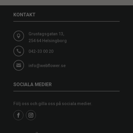
KONTAKT
Grustagsgatan 13,

254 64 Helsingborg

042-33 00 20

info@webflower.se
SOCIALA MEDIER
Följ oss och gilla oss på sociala medier.