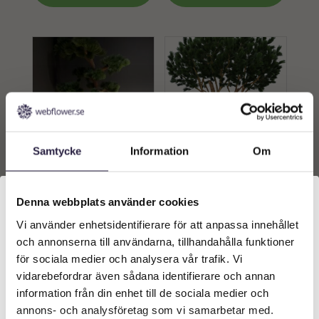
Samtycke
Information
Om
Tall | Konstgjort Pineträd
Tall | Pinus Grön 260 cm
långbarrigt UV 195 cm
Denna webbplats använder cookies
14719
kr
38199
kr
Vi använder enhetsidentifierare för att anpassa innehållet
Välkommen till Webflower
och annonserna till användarna, tillhandahålla funktioner
Lägg till i
Lägg till i
Vilken typ av kund är du? Du kan alltid justera ditt val
för sociala medier och analysera vår trafik. Vi
varukorg
varukorg
längst upp på sidan.
vidarebefordrar även sådana identifierare och annan
information från din enhet till de sociala medier och
Företagskund (exkl. moms)
annons- och analysföretag som vi samarbetar med.