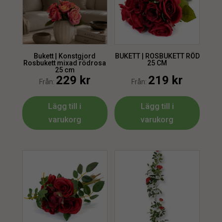
Bukett | Konstgjord
BUKETT | ROSBUKETT RÖD
Rosbukett mixad rödrosa
25 CM
25 cm
229
kr
219
kr
Från:
Från:
Lägg till i
Lägg till i
varukorg
varukorg