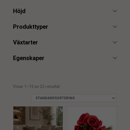
min.
max.
Höjd
min.
max.
Produkttyper
Bukett
3
min.
max.
Växtarter
Uthyrning
2
Ros
14
min.
max.
Egenskaper
Rosor
2
UV
1
Växtvägg
1
Vattenbeständig
1
Visar 1–15 av 22 resultat