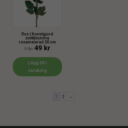
Ros | Konstgjord
snittblomma
rosamelerad 50 cm
49
kr
Från:
Lägg till i
varukorg
1
2
→