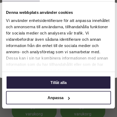
Lägg till i
Lägg till i
Denna webbplats använder cookies
varukorg
varukorg
Vi använder enhetsidentifierare för att anpassa innehållet
Välkommen till Webflower
och annonserna till användarna, tillhandahålla funktioner
Vilken typ av kund är du? Du kan alltid justera ditt val
för sociala medier och analysera vår trafik. Vi
längst upp på sidan.
vidarebefordrar även sådana identifierare och annan
information från din enhet till de sociala medier och
Företagskund (exkl. moms)
annons- och analysföretag som vi samarbetar med.
Dessa kan i sin tur kombinera informationen med annan
information som du har tillhandahållit eller som de har
Privatkund (inkl. moms)
samlat in när du har använt deras tjänster.
Ros | Konstgjord
Ros | Konstgjord
Tillåt alla
snittblomma Orange Rosa
snittblomma orange/rosa
50 cm
50 cm
49
kr
49
kr
Från:
Från:
Anpassa
Lägg till i
Lägg till i
varukorg
varukorg