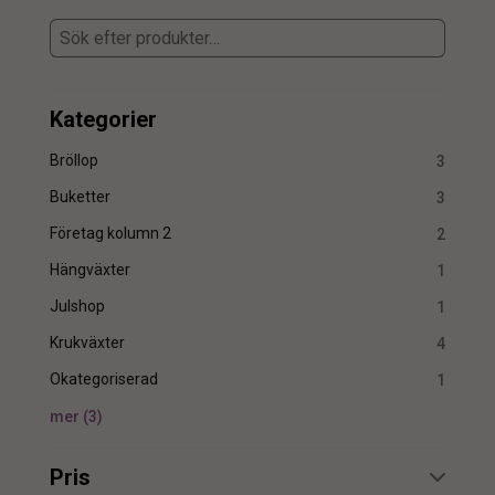
Kategorier
Bröllop
3
Buketter
3
Företag kolumn 2
2
Hängväxter
1
Julshop
1
Krukväxter
4
Okategoriserad
1
mer
(
3
)
Pris