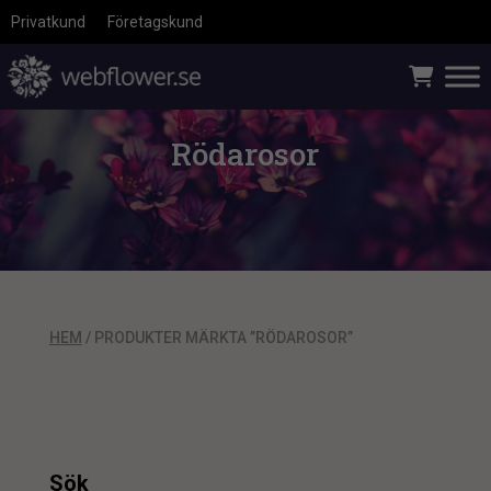
Privatkund
Företagskund
Rödarosor
HEM
/ PRODUKTER MÄRKTA ”RÖDAROSOR”
Sök