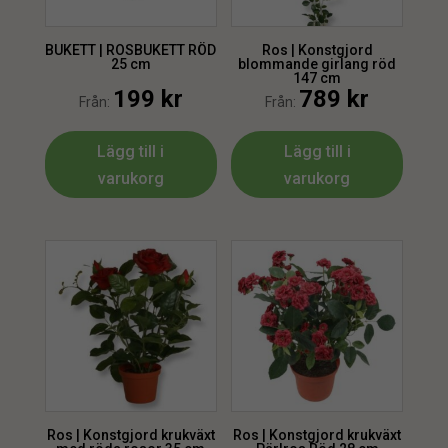
BUKETT | ROSBUKETT RÖD
Ros | Konstgjord
25 cm
blommande girlang röd
147 cm
199
kr
789
kr
Från:
Från:
Lägg till i
Lägg till i
varukorg
varukorg
Ros | Konstgjord krukväxt
Ros | Konstgjord krukväxt