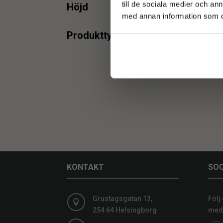
min.
max.
till de sociala medier och a
Höjd
med annan information som du 
min.
max.
Produkttyper
Spegel
2
min.
max.
min.
max.
KONTAKT
SOC
Grustagsgatan 13,
Följ

254 64 Helsingborg
medi