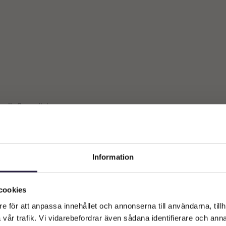
 alla 3 resultat
Information
Välkommen till Webflower
Vilken typ av kund är du? Du kan alltid justera ditt val längst upp
cookies
på sidan.
e för att anpassa innehållet och annonserna till användarna, tillh
vår trafik. Vi vidarebefordrar även sådana identifierare och anna