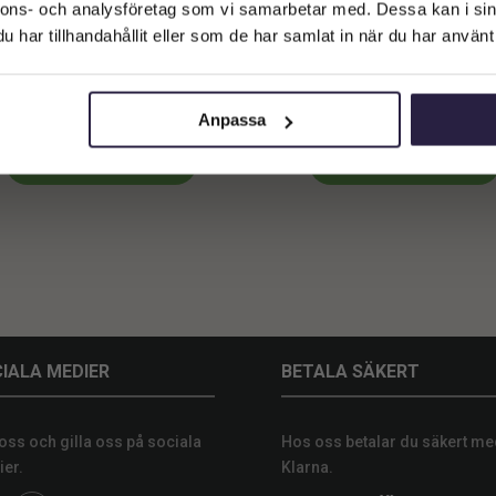
Företagskund (exkl. moms)
nnons- och analysföretag som vi samarbetar med. Dessa kan i sin
har tillhandahållit eller som de har samlat in när du har använt 
Privatkund (inkl. moms)
Spegel | Hera Black Industri
Spegel | Meta Guld 80x3x14
51x153cm
2199
kr
6399
kr
Anpassa
Lägg till i varukorg
Lägg till i varukorg
IALA MEDIER
BETALA SÄKERT
 oss och gilla oss på sociala
Hos oss betalar du säkert me
er.
Klarna.