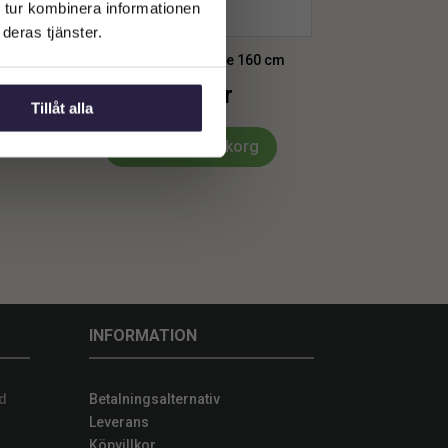
 tur kombinera informationen
deras tjänster.
0cm
Spegel | Spegel Alice 160 cm
2299
kr
Tillåt alla
Lägg till i varukorg
INFORMATION
d
Betalningsalternativ
Leverans
Köpvillkor