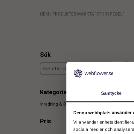
HEM
/ PRODUKTER MÄRKTA ”STORSPEGEL”
Sök
Visar
Kategorier
Samtycke
Inredning & Dekoration
3
Denna webbplats använder 
Pris
Vi använder enhetsidentifierar
sociala medier och analysera 