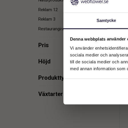
Naturprodukter & Tillbehör
3
Reklam 12
3
Ba
Reklam 3
1
Samtycke
Restauranginredning
3
Denna webbplats använder 
Pris
Vi använder enhetsidentifierar
sociala medier och analysera 
min.
max.
Höjd
till de sociala medier och a
med annan information som du 
min.
max.
Produkttyper
Dekoration
2
min.
max.
Växtarter
Bambu
1
min.
max.