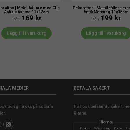
oration | Metallhållare med Clip
Dekoration | Metallhållare med
Antik Mässing 11x27cm
Antik Mässing 11x35cm
169
kr
199
kr
Från:
Från:
Lägg till i varukorg
Lägg till i varukorg
IALA MEDIER
BETALA SÄKERT
 oss och gilla oss på sociala
Hos oss betalar du säkert me
er.
Klarna.