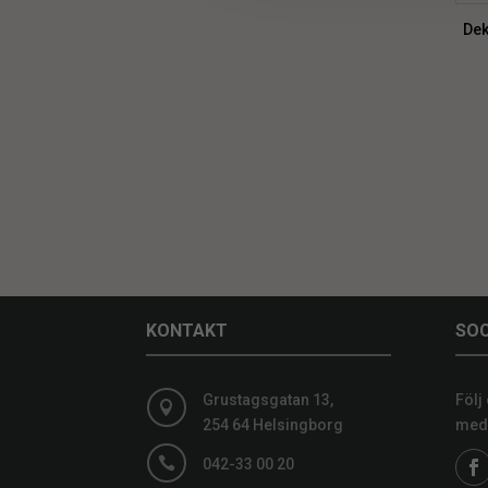
Dek
KONTAKT
SOC
Grustagsgatan 13,
Följ

254 64 Helsingborg
medi

042-33 00 20