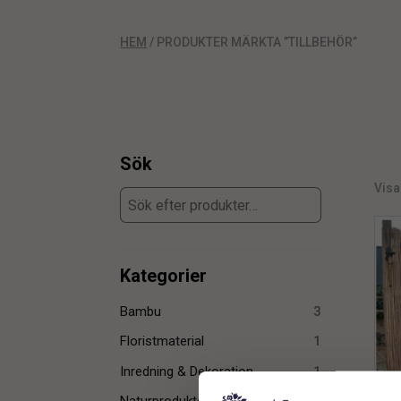
HEM
/ PRODUKTER MÄRKTA ”TILLBEHÖR”
Sök
Visar
Kategorier
Bambu
3
Floristmaterial
1
Inredning & Dekoration
1