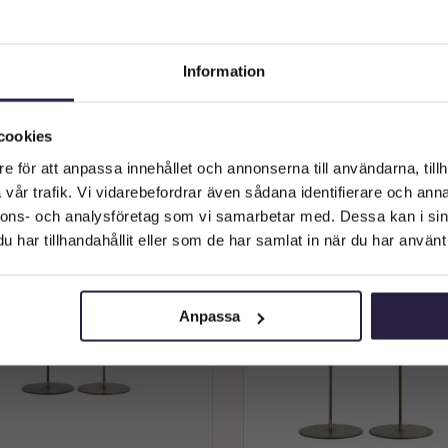
mbu | Matta/Vindskydd 180 cm
Bambu | Vindskydd (kluven) 1
Information
829
kr
899
kr
Välkommen till Webflower
Vilken typ av kund är du? Du kan alltid justera ditt val längst upp
cookies
Lägg till i varukorg
Lägg till i varukorg
på sidan.
e för att anpassa innehållet och annonserna till användarna, tillh
vår trafik. Vi vidarebefordrar även sådana identifierare och anna
Företagskund (exkl. moms)
nnons- och analysföretag som vi samarbetar med. Dessa kan i sin
har tillhandahållit eller som de har samlat in när du har använt 
Privatkund (inkl. moms)
Anpassa