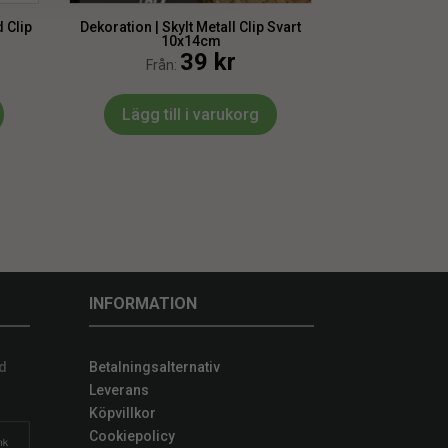
 Clip
Dekoration | Skylt Metall Clip Svart
10x14cm
39
kr
Från:
Lägg till i varukorg
INFORMATION
d
Betalningsalternativ
Leverans
Köpvillkor
Cookiepolicy