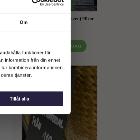
80 cm
Bambu | Vindskydd (kluven) 90 cm
Om
599
kr
Lägg till i varukorg
andahålla funktioner för
n information från din enhet
 tur kombinera informationen
deras tjänster.
Tillåt alla