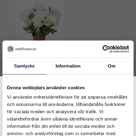
KRYSANTEMUM |
KINESISK TEA MUM 25 CM
Samtycke
Information
Om
299
kr
Från:
Denna webbplats använder cookies
Lägg till i
varukorg
Vi använder enhetsidentifierare för att anpassa innehållet
Välkommen till Webflower
och annonserna till användarna, tillhandahålla funktioner
Vilken typ av kund är du? Du kan alltid justera ditt val
för sociala medier och analysera vår trafik. Vi
längst upp på sidan.
vidarebefordrar även sådana identifierare och annan
information från din enhet till de sociala medier och
Företagskund (exkl. moms)
annons- och analysföretag som vi samarbetar med.