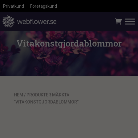
Privatkund
Företagskund
Vitakonstgjordablommor
HEM
/ PRODUKTER MÄRKTA
”VITAKONSTGJORDABLOMMOR”