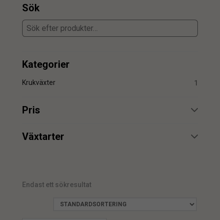
Sök
Kategorier
Krukväxter
1
Pris
min.
max.
Växtarter
Krysantemum
1
Endast ett sökresultat
min.
max.