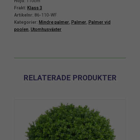
Grön
Grön
Höjd:
110cm
UV
UV
Frakt:
Klass 3
110
110
Artikelnr:
86-110-WF
cm
cm
Kategorier:
Mindre palmer
,
Palmer
,
Palmer vid
mängd
mängd
poolen
,
Utomhusväxter
RELATERADE PRODUKTER