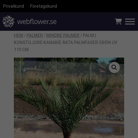
Privatkund
Företagskund
HEM
/
PALMER
/
MINDRE PALMER
/ PALM |
KONSTGJORD KANARIE ÄKTA PALMFASER GRÖN UV
110 CM