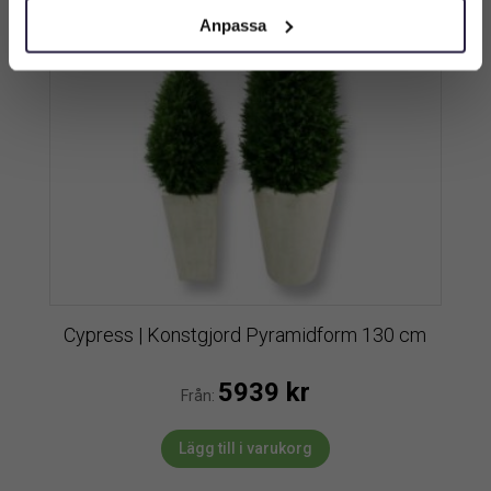
Anpassa
Cypress | Konstgjord Pyramidform 130 cm
5939
kr
Från:
Lägg till i varukorg