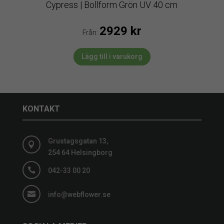
Cypress | Bollform Grön UV 40 cm
2929
kr
Från:
Lägg till i varukorg
KONTAKT
Grustagsgatan 13,

254 64 Helsingborg

042-33 00 20

info@webflower.se