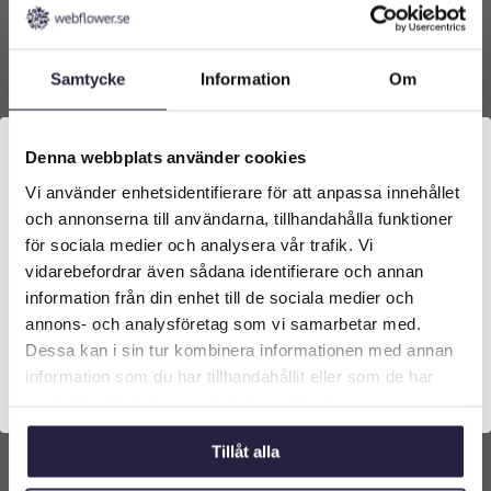
Samtycke
Information
Om
Denna webbplats använder cookies
Vi använder enhetsidentifierare för att anpassa innehållet
Välkommen till Webflower
och annonserna till användarna, tillhandahålla funktioner
Cypress | Konstgjord stor Bollform Grön 73
Vilken typ av kund är du? Du kan alltid justera ditt val
cm
för sociala medier och analysera vår trafik. Vi
längst upp på sidan.
vidarebefordrar även sådana identifierare och annan
10369
kr
Från:
information från din enhet till de sociala medier och
Företagskund (exkl. moms)
annons- och analysföretag som vi samarbetar med.
Lägg till i varukorg
Dessa kan i sin tur kombinera informationen med annan
information som du har tillhandahållit eller som de har
Privatkund (inkl. moms)
samlat in när du har använt deras tjänster.
Tillåt alla