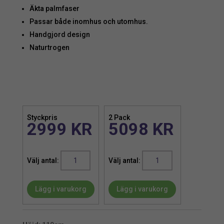
Äkta palmfaser
Passar både inomhus och utomhus.
Handgjord design
Naturtrogen
Styckpris
2 Pack
2999
KR
5098
KR
Palm
Palm
|
|
Konstgjord
Konstgjord
Lägg i varukorg
Lägg i varukorg
Kanarie
Kanarie
äkta
äkta
palmfaser
palmfaser